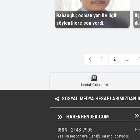
Babaoğlu; osman yan ile ilgili
Il
söylentilere son verdi.
du
1
2
...
Hendek Gündemi
SOSYAL MEDYA HESAPLARIMIZDAN BI
HABERHENDEK.COM
ISSN
: 2148-7995
K
Yazılım Responsive (Esnek) Tarayıcı dostudur.