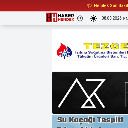
Beşiktaşlılar Derneği Başkanı...
Hendek Son Daki
15:32
08.08.2026
9:4