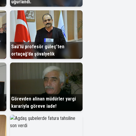
uğurlandi.
Saü’lü profesör güleç’ten
ortaçağ’da şövalyelik
Görevden alinan müdürler yargi
karariyla göreve iade!