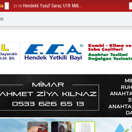
ka
Hendekli Yusuf Saraç U18 Milli...
B
21:19
12:23
:33