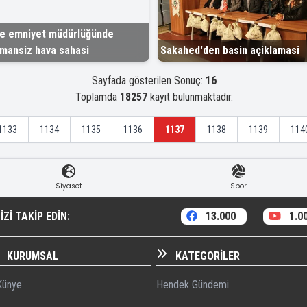
çe emniyet müdürlüğünde
mansiz hava sahasi
Sakahed'den basin açiklamasi
Sayfada gösterilen Sonuç:
16
Toplamda
18257
kayıt bulunmaktadır.
1133
1134
1135
1136
1137
1138
1139
114
Siyaset
Spor
ZI TAKIP EDIN:
13.000
1.0
KURUMSAL
KATEGORILER
ünye
Hendek Gündemi