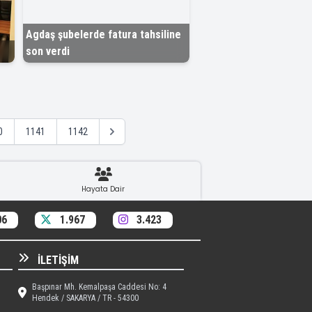
Agdaş şubelerde fatura tahsiline
son verdi
0
1141
1142
Hayata Dair
06
1.967
3.423
İLETIŞIM
Başpınar Mh. Kemalpaşa Caddesi No: 4
Hendek / SAKARYA / TR - 54300