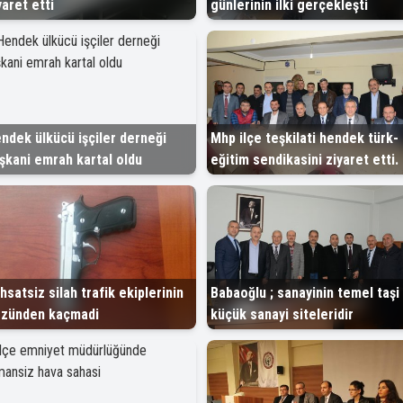
yaret etti
günlerinin ilki gerçekleşti
ndek ülkücü işçiler derneği
Mhp ilçe teşkilati hendek türk-
şkani emrah kartal oldu
eğitim sendikasini ziyaret etti.
hsatsiz silah trafik ekiplerinin
Babaoğlu ; sanayinin temel taşi
zünden kaçmadi
küçük sanayi siteleridir