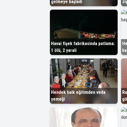
gelmeye başladi
zi
Havai fişek fabrikasinda patlama:
He
1 ölü, 2 yarali
ba
Hendek halk eğitimden veda
Ru
yemeği
gö