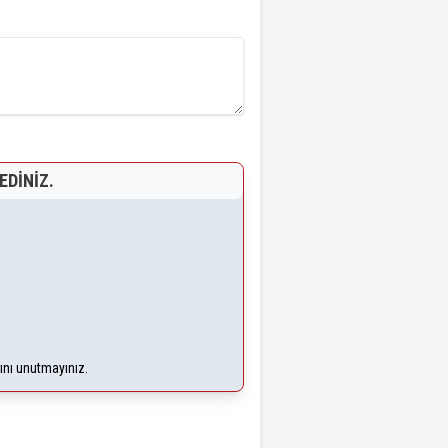
EDINIZ.
ğını unutmayınız.