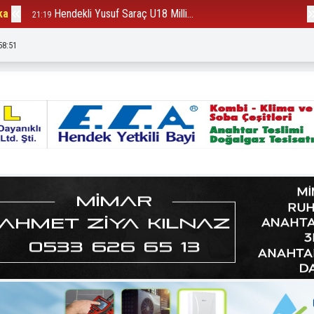
ka
Bakanlık Hendek’te ki o firmay...
12:23
23:31
58:54