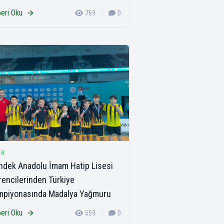
eri Oku
769
0
OR
dek Anadolu İmam Hatip Lisesi
encilerinden Türkiye
mpiyonasında Madalya Yağmuru
eri Oku
559
0