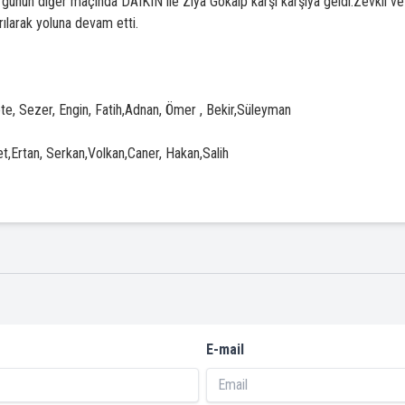
günün diğer maçında DAIKIN ile Ziya Gökalp karşı karşıya geldi.Zevkli v
rılarak yoluna devam etti.
te, Sezer, Engin, Fatih,Adnan, Ömer , Bekir,Süleyman
,Ertan, Serkan,Volkan,Caner, Hakan,Salih
E-mail