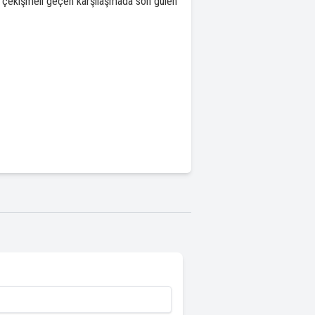
e çekişmeli geçen karşılaşmada son gülen