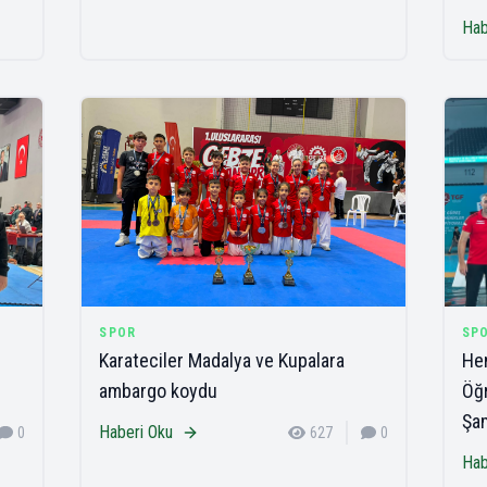
Hab
SPOR
SP
Karateciler Madalya ve Kupalara
Hen
ambargo koydu
Öğr
Şa
Haberi Oku
0
627
0
Hab