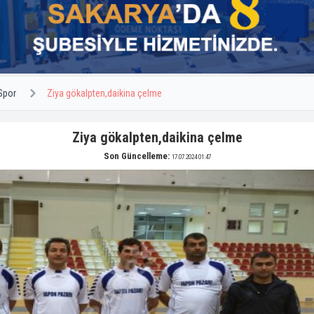
Spor
Ziya gökalpten,daikina çelme
Ziya gökalpten,daikina çelme
Son Güncelleme:
17.07.2024 01:47