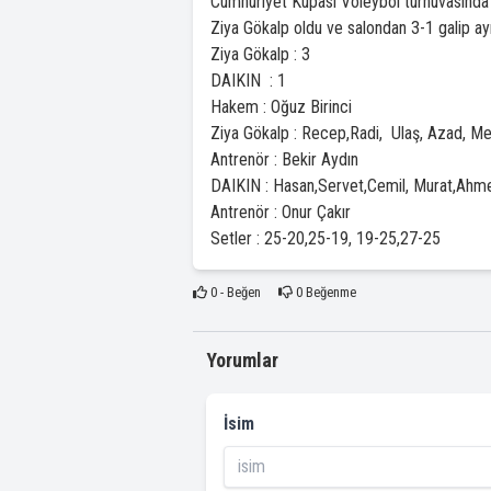
Cumhuriyet Kupası Voleybol turnuvasında 
Ziya Gökalp oldu ve salondan 3-1 galip ay
Ziya Gökalp : 3
DAIKIN : 1
Hakem : Oğuz Birinci
Ziya Gökalp : Recep,Radi, Ulaş, Azad, Me
Antrenör : Bekir Aydın
DAIKIN : Hasan,Servet,Cemil, Murat,Ahmet
Antrenör : Onur Çakır
Setler : 25-20,25-19, 19-25,27-25
0
- Beğen
0
Beğenme
Yorumlar
İsim