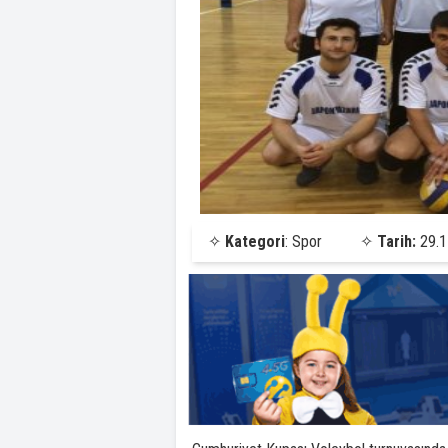
✧
Kategori
: Spor
✧
Tarih:
29.1