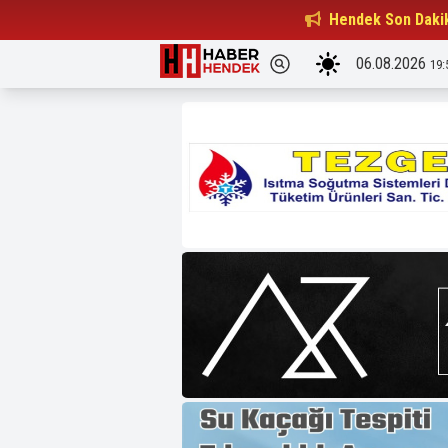
Hendekli Yusuf Saraç U18 Milli...
Hendek Son Daki
21:19
06.08.2026
19: