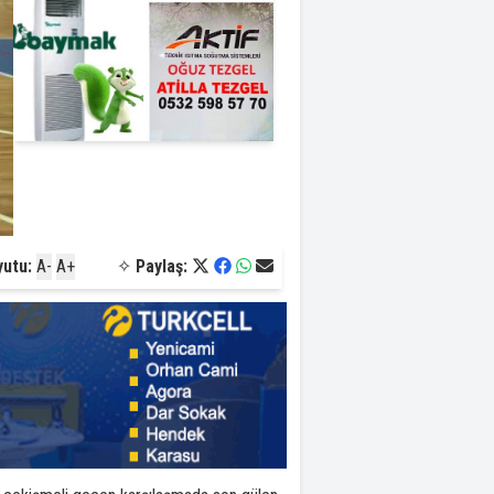
yutu:
A-
A+
✧
Paylaş: