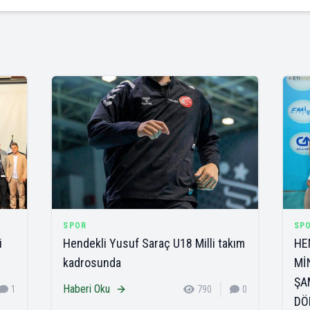
SPOR
SP
i
Hendekli Yusuf Saraç U18 Milli takım
HE
kadrosunda
Mİ
ŞA
Haberi Oku
1
790
0
DÖ