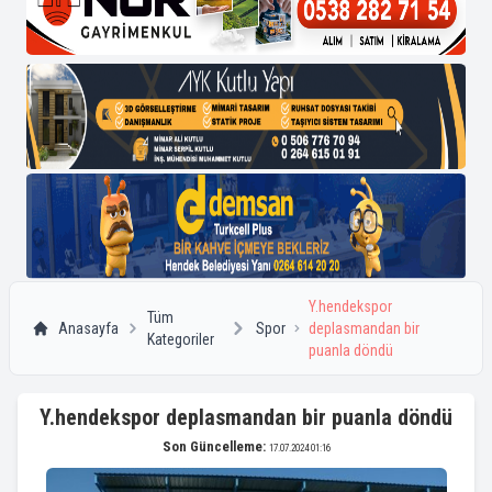
Y.hendekspor
Tüm
Anasayfa
Spor
deplasmandan bir
Kategoriler
puanla döndü
Y.hendekspor deplasmandan bir puanla döndü
Son Güncelleme:
17.07.2024 01:16