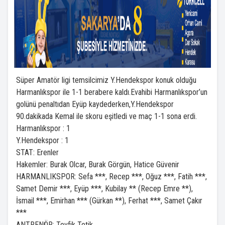
Süper Amatör ligi temsilcimiz Y.Hendekspor konuk olduğu
Harmanlıkspor ile 1-1 berabere kaldı.Evahibi Harmanlıkspor’un
golünü penaltıdan Eyüp kaydederken,Y.Hendekspor
90.dakikada Kemal ile skoru eşitledi ve maç 1-1 sona erdi.
Harmanlıkspor : 1
Y.Hendekspor : 1
STAT: Erenler
Hakemler: Burak Olcar, Burak Görgün, Hatice Güvenir
HARMANLIKSPOR: Sefa ***, Recep ***, Oğuz ***, Fatih ***,
Samet Demir ***, Eyüp ***, Kubilay ** (Recep Emre **),
İsmail ***, Emirhan *** (Gürkan **), Ferhat ***, Samet Çakır
***
ANTRENÖR: Tevfik Tetik