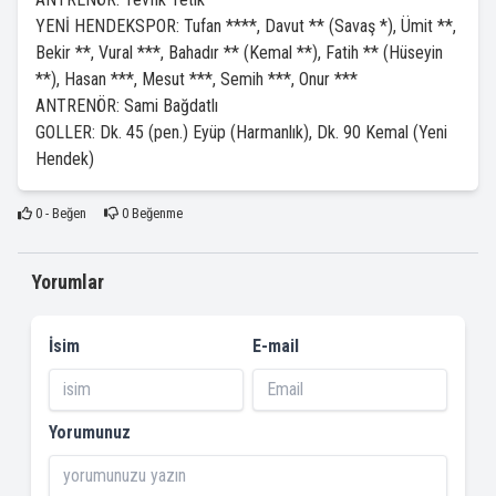
YENİ HENDEKSPOR: Tufan ****, Davut ** (Savaş *), Ümit **,
Bekir **, Vural ***, Bahadır ** (Kemal **), Fatih ** (Hüseyin
**), Hasan ***, Mesut ***, Semih ***, Onur ***
ANTRENÖR: Sami Bağdatlı
GOLLER: Dk. 45 (pen.) Eyüp (Harmanlık), Dk. 90 Kemal (Yeni
Hendek)
0
- Beğen
0
Beğenme
Yorumlar
İsim
E-mail
Yorumunuz