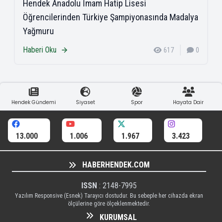
Hendek Anadolu İmam Hatip Lisesi
Öğrencilerinden Türkiye Şampiyonasında Madalya
Yağmuru
Haberi Oku
617
0
Hendek Gündemi
Siyaset
Spor
Hayata Dair
13.000
1.006
1.967
3.423
HABERHENDEK.COM
ISSN
: 2148-7995
Yazılım Responsive (Esnek) Tarayıcı dostudur. Bu sebeple her cihazda ekran
ölçülerine göre ölçeklenmektedir.
KURUMSAL