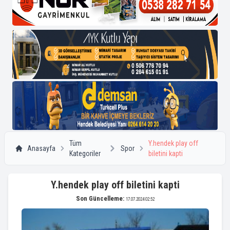
Tüm
Y.hendek play off
Anasayfa
Spor
Kategoriler
biletini kapti
Y.hendek play off biletini kapti
Son Güncelleme:
17.07.2024 02:52