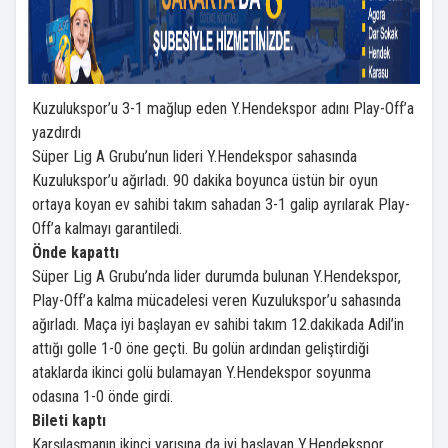
Kuzulukspor’u 3-1 mağlup eden Y.Hendekspor adını Play-Off’a
yazdırdı
Süper Lig A Grubu’nun lideri Y.Hendekspor sahasında
Kuzulukspor’u ağırladı. 90 dakika boyunca üstün bir oyun
ortaya koyan ev sahibi takım sahadan 3-1 galip ayrılarak Play-
Off’a kalmayı garantiledi.
Önde kapattı
Süper Lig A Grubu’nda lider durumda bulunan Y.Hendekspor,
Play-Off’a kalma mücadelesi veren Kuzulukspor’u sahasında
ağırladı. Maça iyi başlayan ev sahibi takım 12.dakikada Adil’in
attığı golle 1-0 öne geçti. Bu golün ardından geliştirdiği
ataklarda ikinci golü bulamayan Y.Hendekspor soyunma
odasına 1-0 önde girdi.
Bileti kaptı
Karşılaşmanın ikinci yarısına da iyi başlayan Y.Hendekspor