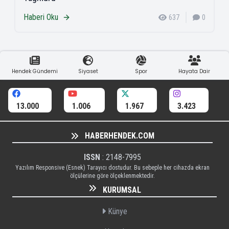
Haberi Oku
637
0
Hendek Gündemi
Siyaset
Spor
Hayata Dair
13.000
1.006
1.967
3.423
HABERHENDEK.COM
ISSN
: 2148-7995
Yazılım Responsive (Esnek) Tarayıcı dostudur. Bu sebeple her cihazda ekran
ölçülerine göre ölçeklenmektedir.
KURUMSAL
Künye