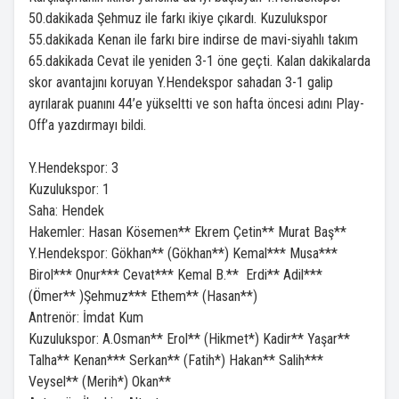
50.dakikada Şehmuz ile farkı ikiye çıkardı. Kuzulukspor
55.dakikada Kenan ile farkı bire indirse de mavi-siyahlı takım
65.dakikada Cevat ile yeniden 3-1 öne geçti. Kalan dakikalarda
skor avantajını koruyan Y.Hendekspor sahadan 3-1 galip
ayrılarak puanını 44’e yükseltti ve son hafta öncesi adını Play-
Off’a yazdırmayı bildi.
Y.Hendekspor: 3
Kuzulukspor: 1
Saha: Hendek
Hakemler: Hasan Kösemen** Ekrem Çetin** Murat Baş**
Y.Hendekspor: Gökhan** (Gökhan**) Kemal*** Musa***
Birol*** Onur*** Cevat*** Kemal B.** Erdi** Adil***
(Ömer** )Şehmuz*** Ethem** (Hasan**)
Antrenör: İmdat Kum
Kuzulukspor: A.Osman** Erol** (Hikmet*) Kadir** Yaşar**
Talha** Kenan*** Serkan** (Fatih*) Hakan** Salih***
Veysel** (Merih*) Okan**