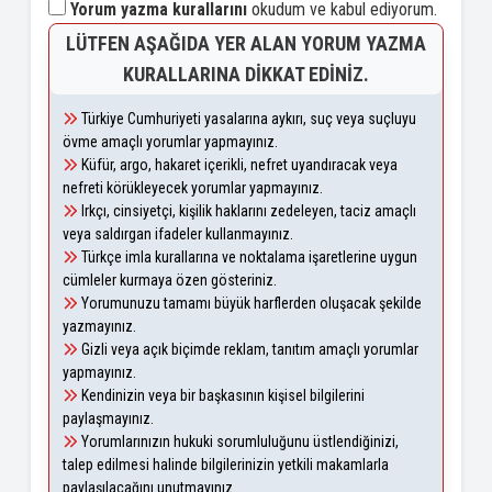
Yorum yazma kurallarını
okudum ve kabul ediyorum.
LÜTFEN AŞAĞIDA YER ALAN YORUM YAZMA
KURALLARINA DIKKAT EDINIZ.
Türkiye Cumhuriyeti yasalarına aykırı, suç veya suçluyu
övme amaçlı yorumlar yapmayınız.
Küfür, argo, hakaret içerikli, nefret uyandıracak veya
nefreti körükleyecek yorumlar yapmayınız.
Irkçı, cinsiyetçi, kişilik haklarını zedeleyen, taciz amaçlı
veya saldırgan ifadeler kullanmayınız.
Türkçe imla kurallarına ve noktalama işaretlerine uygun
cümleler kurmaya özen gösteriniz.
Yorumunuzu tamamı büyük harflerden oluşacak şekilde
yazmayınız.
Gizli veya açık biçimde reklam, tanıtım amaçlı yorumlar
yapmayınız.
Kendinizin veya bir başkasının kişisel bilgilerini
paylaşmayınız.
Yorumlarınızın hukuki sorumluluğunu üstlendiğinizi,
talep edilmesi halinde bilgilerinizin yetkili makamlarla
paylaşılacağını unutmayınız.