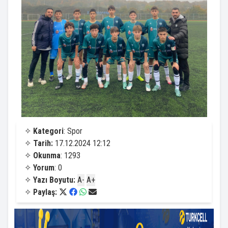
✧
Kategori
: Spor
✧
Tarih:
17.12.2024 12:12
✧
Okunma
: 1293
✧
Yorum
: 0
✧
Yazı Boyutu:
A-
A+
✧
Paylaş: