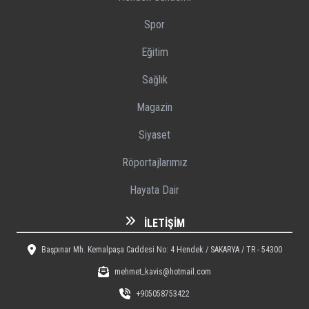
Spor
Eğitim
Sağlık
Magazin
Siyaset
Röportajlarımız
Hayata Dair
İLETIŞIM
Başpınar Mh. Kemalpaşa Caddesi No: 4 Hendek / SAKARYA / TR - 54300
mehmet_kavis@hotmail.com
+905058753422