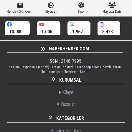
Hendek Gündemi
Siyaset
Spor
Hayata Dair
13.000
1.006
1.967
3.423
HABERHENDEK.COM
ISSN
: 2148-7995
Yazılım Responsive (Esnek) Tarayıcı dostudur. Bu sebeple her cihazda ekran
ölçülerine göre ölçeklenmektedir.
KURUMSAL
Künye
Yazarlar
KATEGORILER
Hendek Gündemi