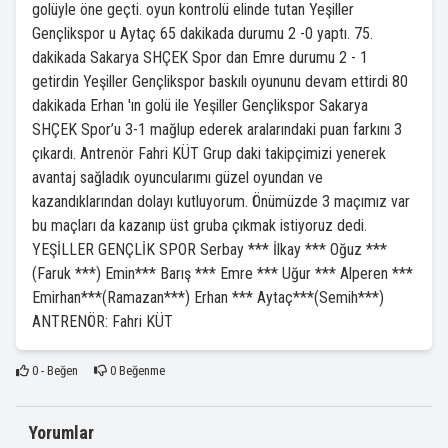
golüyle öne geçti. oyun kontrolü elinde tutan Yeşiller
Gençlikspor u Aytaç 65 dakikada durumu 2 -0 yaptı. 75.
dakikada Sakarya SHÇEK Spor dan Emre durumu 2 - 1
getirdin Yeşiller Gençlikspor baskılı oyununu devam ettirdi 80
dakikada Erhan 'ın golü ile Yeşiller Gençlikspor Sakarya
SHÇEK Spor’u 3-1 mağlup ederek aralarındaki puan farkını 3
çıkardı. Antrenör Fahri KÜT Grup daki takipçimizi yenerek
avantaj sağladık oyuncularımı güzel oyundan ve
kazandıklarından dolayı kutluyorum. Önümüzde 3 maçımız var
bu maçları da kazanıp üst gruba çıkmak istiyoruz dedi.
YEŞİLLER GENÇLİK SPOR Serbay *** İlkay *** Oğuz ***
(Faruk ***) Emin*** Barış *** Emre *** Uğur *** Alperen ***
Emirhan***(Ramazan***) Erhan *** Aytaç***(Semih***)
ANTRENÖR: Fahri KÜT
0
- Beğen
0
Beğenme
Yorumlar