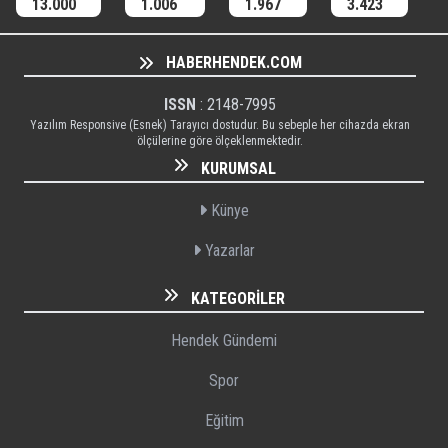
13.000
1.006
1.967
3.423
HABERHENDEK.COM
ISSN
: 2148-7995
Yazılım Responsive (Esnek) Tarayıcı dostudur. Bu sebeple her cihazda ekran
ölçülerine göre ölçeklenmektedir.
KURUMSAL
Künye
Yazarlar
KATEGORILER
Hendek Gündemi
Spor
Eğitim