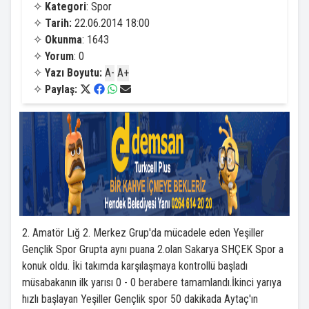
✧
Kategori
: Spor
✧
Tarih:
22.06.2014 18:00
✧
Okunma
: 1643
✧
Yorum
: 0
✧
Yazı Boyutu:
A-
A+
✧
Paylaş:
2. Amatör Lığ 2. Merkez Grup'da mücadele eden Yeşiller
Gençlik Spor Grupta aynı puana 2.olan Sakarya SHÇEK Spor a
konuk oldu. İki takımda karşılaşmaya kontrollü başladı
müsabakanın ilk yarısı 0 - 0 berabere tamamlandı.İkinci yarıya
hızlı başlayan Yeşiller Gençlik spor 50 dakikada Aytaç'ın