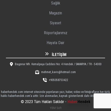
Sağlık
Magazin
Siyaset
Röportajlarımız
Hayata Dair
İLETIŞIM
Başpınar Mh. Kemalpaşa Caddesi No: 4 Hendek / SAKARYA / TR - 54300
mehmet_kavis@hotmail.com
+905058753422
haberhendek.com internet sitesinde yayınlanan yazı, haber, video ve fotoğrafların her türlü
hakkı haberhendek.com'a aittir. İzin alınmadan, kaynak gösterilerek dahi iktibas edilemez
© 2023 Tüm Hakları Saklıdır -
Haber
Hendek
YBM Soft