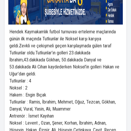
Hendek Kaymakamlık futbol turnuvası erteleme maçlarında
günün ilk maçında Tutkunlar ile Noksel karşı karşıya
geldi.Zevkli ve çekişmeli geçen karşılaşmada gülen taraf
Tutkunlar oldu.Tutkunlar’ın golleri 23.dakikada
İbrahim,43.dakikada Gökhan, 50.dakikada Danyal ve
53.dakikada Ali Cihan kaydederken Noksel’in golleri Hakan ve
Uğur’dan geldi.
Tutkunlar : 4
Noksel : 2
Hakem : Engin Bıçak
Tutkunlar : Ramis, İbrahim, Mehmet, Oğuz, Tezcan, Gökhan,
Danyal, Vural, Yasin, Ali, Muammer
Antrenör : İsmet Kayıhan
Noksel : Levent , Ozan, Şener, Korhan, İbrahim, Adnan,
Hüseyin, Hakan, Özgür, Ali, Hüseyin Çetinkaya, Cavit, Recep,