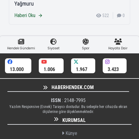
Yağmuru
Haberi Oku
522
0
Hendek Gündemi
Siyaset
Spor
Hayata Dair
13.000
1.006
1.967
3.423
HABERHENDEK.COM
ISSN
: 2148-7995
Yazılım Responsive (Esnek) Tarayıcı dostudur. Bu sebeple her cihazda ekran
ölçülerine göre ölçeklenmektedir.
KURUMSAL
Künye