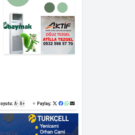
Boyutu:
A-
A+
✧
Paylaş: