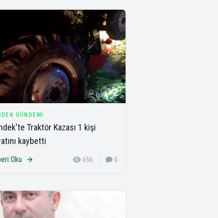
NDEK GÜNDEMI
dek'te Traktör Kazası 1 kişi
atını kaybetti
eri Oku
656
0