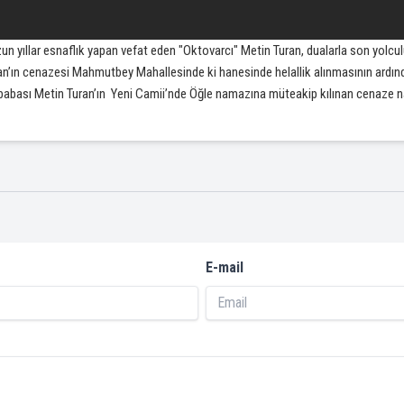
un yıllar esnaflık yapan vefat eden "Oktovarcı" Metin Turan, dualarla son yolcu
n’ın cenazesi Mahmutbey Mahallesinde ki hanesinde helallik alınmasının ardında
k babası Metin Turan’ın Yeni Camii’nde Öğle namazına müteakip kılınan cenaze 
E-mail