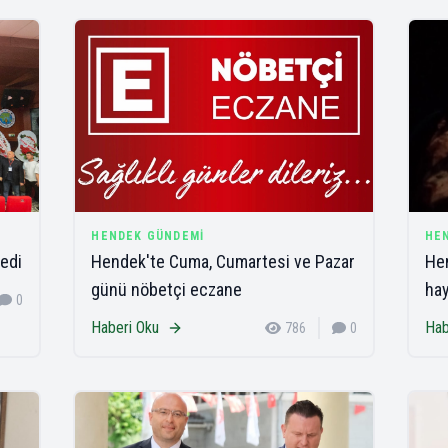
HENDEK GÜNDEMI
HE
edi
Hendek'te Cuma, Cumartesi ve Pazar
Hen
günü nöbetçi eczane
hay
0
Haberi Oku
Hab
786
0