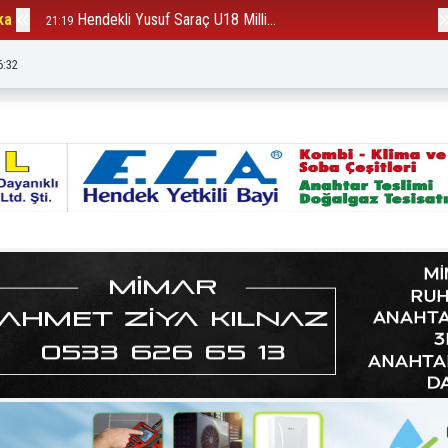
ka
Bakanlık Hendek’te ki o firmay...
12:23
6:33