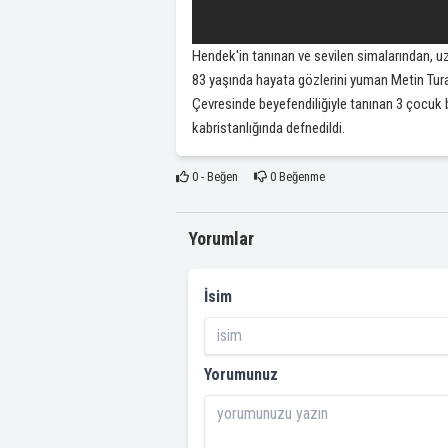
Hendek'in tanınan ve sevilen simalarından, uz
83 yaşında hayata gözlerini yuman Metin Tura
​Çevresinde beyefendiliğiyle tanınan 3 çocu
kabristanlığında defnedildi.
0
- Beğen
0
Beğenme
Yorumlar
İsim
Yorumunuz