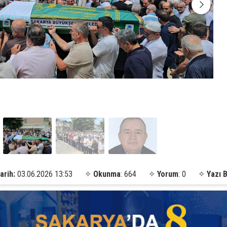
arih:
03.06.2026 13:53
✧
Okunma
: 664
✧
Yorum
: 0
✧
Yazı 