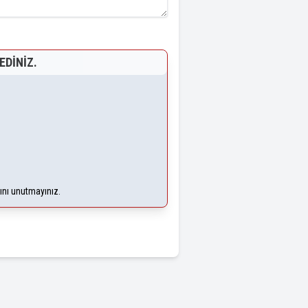
EDINIZ.
ğını unutmayınız.