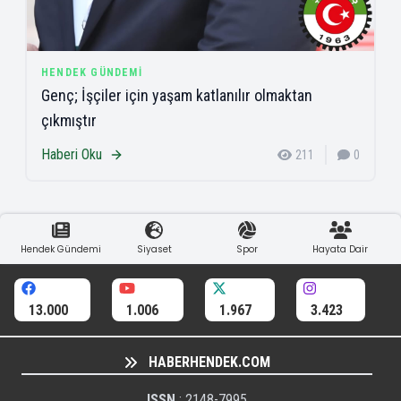
HENDEK GÜNDEMI
Genç; İşçiler için yaşam katlanılır olmaktan
çıkmıştır
Haberi Oku
211
0
Hendek Gündemi
Siyaset
Spor
Hayata Dair
13.000
1.006
1.967
3.423
HABERHENDEK.COM
ISSN
: 2148-7995