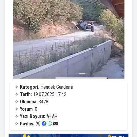
✧
Kategori
: Hendek Gündemi
✧
Tarih:
19.07.2025 17:42
✧
Okunma
: 3478
✧
Yorum
: 0
✧
Yazı Boyutu:
A-
A+
✧
Paylaş: