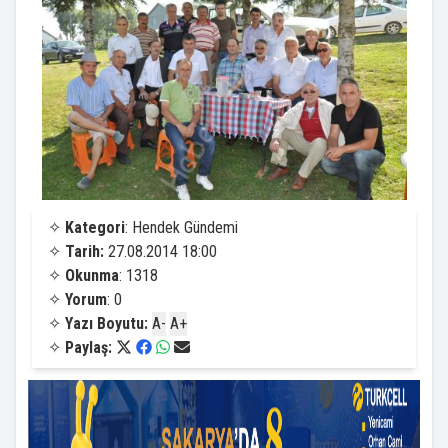
✧
Kategori
: Hendek Gündemi
✧
Tarih:
27.08.2014 18:00
✧
Okunma
: 1318
✧
Yorum
: 0
✧
Yazı Boyutu:
A-
A+
✧
Paylaş: