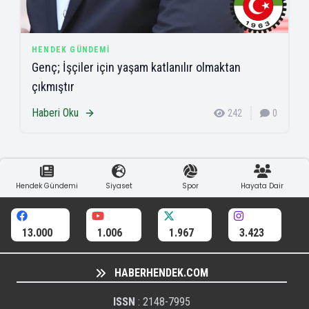
HENDEK GÜNDEMI
Genç; İşçiler için yaşam katlanılır olmaktan
çıkmıştır
Haberi Oku
242
0
Hendek Gündemi
Siyaset
Spor
Hayata Dair
13.000
1.006
1.967
3.423
HABERHENDEK.COM
ISSN
: 2148-7995