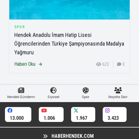
SPOR
Hendek Anadolu İmam Hatip Lisesi
Öğrencilerinden Türkiye Şampiyonasında Madalya
Yağmuru
Haberi Oku
623
0
Hendek Gündemi
Siyaset
Spor
Hayata Dair
13.000
1.006
1.967
3.423
HABERHENDEK.COM