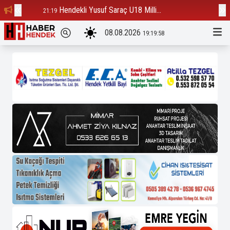
Hendekli Yusuf Saraç U18 Milli...
Ba
21:19
12:23
08.08.2026
19:19:59