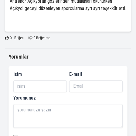
Antrenör Açıkyol'un gözlerinden mutlulukları okunurken
Açıkyol geceyi düzenleyen sporcularına ayrı ayrı teşekkür etti.
0
- Beğen
0
Beğenme
Yorumlar
İsim
E-mail
Yorumunuz