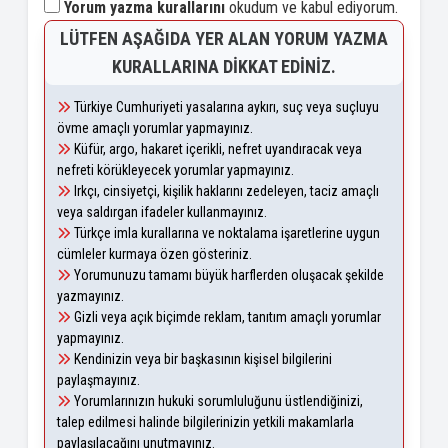
Yorum yazma kurallarını
okudum ve kabul ediyorum.
LÜTFEN AŞAĞIDA YER ALAN YORUM YAZMA
KURALLARINA DIKKAT EDINIZ.
Türkiye Cumhuriyeti yasalarına aykırı, suç veya suçluyu
övme amaçlı yorumlar yapmayınız.
Küfür, argo, hakaret içerikli, nefret uyandıracak veya
nefreti körükleyecek yorumlar yapmayınız.
Irkçı, cinsiyetçi, kişilik haklarını zedeleyen, taciz amaçlı
veya saldırgan ifadeler kullanmayınız.
Türkçe imla kurallarına ve noktalama işaretlerine uygun
cümleler kurmaya özen gösteriniz.
Yorumunuzu tamamı büyük harflerden oluşacak şekilde
yazmayınız.
Gizli veya açık biçimde reklam, tanıtım amaçlı yorumlar
yapmayınız.
Kendinizin veya bir başkasının kişisel bilgilerini
paylaşmayınız.
Yorumlarınızın hukuki sorumluluğunu üstlendiğinizi,
talep edilmesi halinde bilgilerinizin yetkili makamlarla
paylaşılacağını unutmayınız.