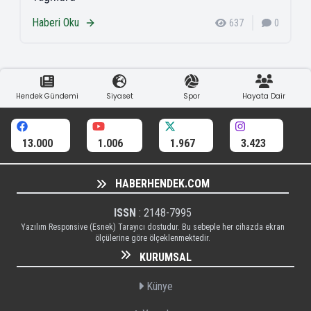
Haberi Oku
637
0
Hendek Gündemi
Siyaset
Spor
Hayata Dair
13.000
1.006
1.967
3.423
HABERHENDEK.COM
ISSN
: 2148-7995
Yazılım Responsive (Esnek) Tarayıcı dostudur. Bu sebeple her cihazda ekran
ölçülerine göre ölçeklenmektedir.
KURUMSAL
Künye