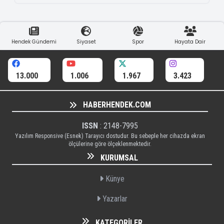
Hendek Gündemi
Siyaset
Spor
Hayata Dair
13.000
1.006
1.967
3.423
HABERHENDEK.COM
ISSN
: 2148-7995
Yazılım Responsive (Esnek) Tarayıcı dostudur. Bu sebeple her cihazda ekran
ölçülerine göre ölçeklenmektedir.
KURUMSAL
Künye
Yazarlar
KATEGORILER