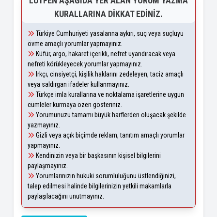
LÜTFEN AŞAĞIDA YER ALAN YORUM YAZMA
KURALLARINA DIKKAT EDINIZ.
Türkiye Cumhuriyeti yasalarına aykırı, suç veya suçluyu
övme amaçlı yorumlar yapmayınız.
Küfür, argo, hakaret içerikli, nefret uyandıracak veya
nefreti körükleyecek yorumlar yapmayınız.
Irkçı, cinsiyetçi, kişilik haklarını zedeleyen, taciz amaçlı
veya saldırgan ifadeler kullanmayınız.
Türkçe imla kurallarına ve noktalama işaretlerine uygun
cümleler kurmaya özen gösteriniz.
Yorumunuzu tamamı büyük harflerden oluşacak şekilde
yazmayınız.
Gizli veya açık biçimde reklam, tanıtım amaçlı yorumlar
yapmayınız.
Kendinizin veya bir başkasının kişisel bilgilerini
paylaşmayınız.
Yorumlarınızın hukuki sorumluluğunu üstlendiğinizi,
talep edilmesi halinde bilgilerinizin yetkili makamlarla
paylaşılacağını unutmayınız.