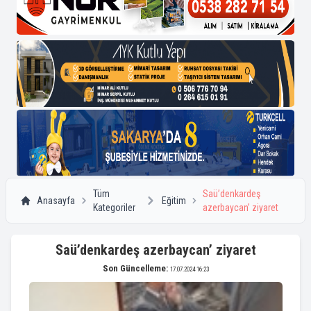
Tüm
Saü’denkardeş
Anasayfa
Eğitim
Kategoriler
azerbaycan’ ziyaret
Saü’denkardeş azerbaycan’ ziyaret
Son Güncelleme:
17.07.2024 16:23