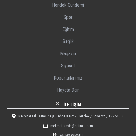
Hendek Gündemi
Spor
Eğitim
Sağlık
Magazin
Siyaset
Röportajlarımız
Hayata Dair
İLETIŞIM
Başpınar Mh. Kemalpaşa Caddesi No: 4 Hendek / SAKARYA / TR - 54300
mehmet_kavis@hotmail.com
+905058753422