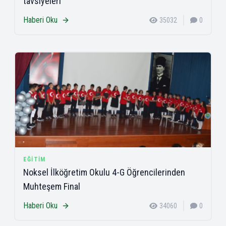
tavsiyeleri
Haberi Oku
35032
0
EĞITIM
Noksel İlköğretim Okulu 4-G Öğrencilerinden
Muhteşem Final
Haberi Oku
34060
0