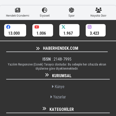
Hendek Gündemi
Siyaset
Spor
Hayata Dair
13.000
1.006
1.967
3.423
HABERHENDEK.COM
ISSN
: 2148-7995
Yazılım Responsive (Esnek) Tarayıcı dostudur. Bu sebeple her cihazda ekran
ölçülerine göre ölçeklenmektedir.
KURUMSAL
Künye
Yazarlar
KATEGORILER