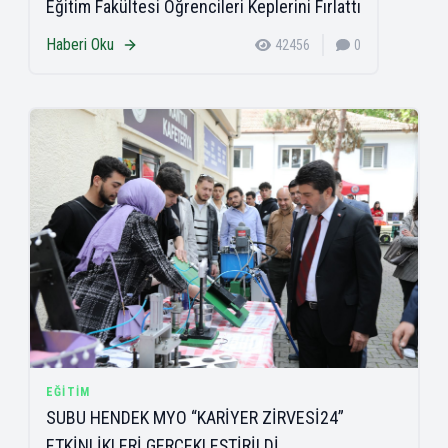
Eğitim Fakültesi Öğrencileri Keplerini Fırlattı
Haberi Oku
42456
0
EĞITIM
SUBU HENDEK MYO “KARİYER ZİRVESİ24”
ETKİNLİKLERİ GERÇEKLEŞTİRİLDİ.