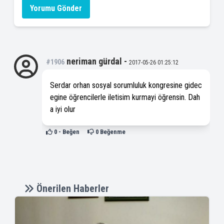
Yorumu Gönder
neriman gürdal
-
#1906
2017-05-26 01:25:12
Serdar orhan sosyal sorumluluk kongresine gidec
egine öğrencilerle iletisim kurmayi öğrensin. Dah
a iyi olur
0
- Beğen
0
Beğenme
Önerilen Haberler