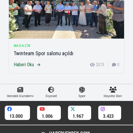
MAGAZIN
Twinteam Spor salonu açıldı
Haberi Oku
2073
0
Hendek Gündemi
Siyaset
Spor
Hayata Dair
13.000
1.006
1.967
3.423