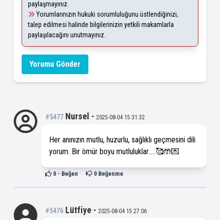
paylaşmayınız.
Yorumlarınızın hukuki sorumluluğunu üstlendiğinizi,
talep edilmesi halinde bilgilerinizin yetkili makamlarla
paylaşılacağını unutmayınız.
Yorumu Gönder
Nursel
-
#5477
2025-08-04 15:31:32
Her anınızın mutlu, huzurlu, sağlıklı geçmesini dili
yorum. Bir ömür boyu mutluluklar.....🥰🤲💌
0
- Beğen
0
Beğenme
Lütfiye
-
#5476
2025-08-04 15:27:06