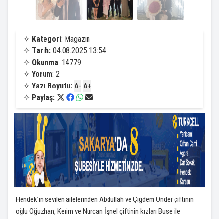
✧
Kategori
: Magazin
✧
Tarih:
04.08.2025 13:54
✧
Okunma
: 14779
✧
Yorum
: 2
✧
Yazı Boyutu:
A-
A+
✧
Paylaş:
Hendek’in sevilen ailelerinden Abdullah ve Çiğdem Önder çiftinin
oğlu Oğuzhan, Kerim ve Nurcan İşnel çiftinin kızları Buse ile