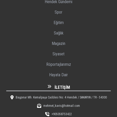
Hendek Gündemi
Spor
Eğitim
Sağlık
Magazin
Siyaset
Röportajlarımız
Hayata Dair
İLETIŞIM
Başpınar Mh. Kemalpaşa Caddesi No: 4 Hendek / SAKARYA / TR - 54300
mehmet_kavis@hotmail.com
+905058753422