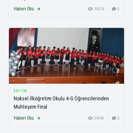
Haberi Oku
35018
0
EĞITIM
Noksel İlköğretim Okulu 4-G Öğrencilerinden
Muhteşem Final
Haberi Oku
34046
0