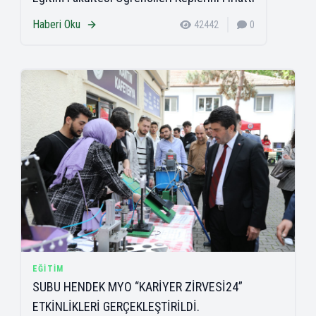
Haberi Oku
42442
0
EĞITIM
SUBU HENDEK MYO “KARİYER ZİRVESİ24”
ETKİNLİKLERİ GERÇEKLEŞTİRİLDİ.