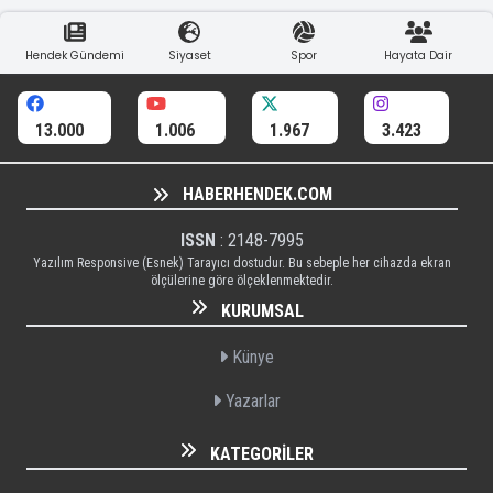
Hendek Gündemi
Siyaset
Spor
Hayata Dair
13.000
1.006
1.967
3.423
HABERHENDEK.COM
ISSN
: 2148-7995
Yazılım Responsive (Esnek) Tarayıcı dostudur. Bu sebeple her cihazda ekran
ölçülerine göre ölçeklenmektedir.
KURUMSAL
Künye
Yazarlar
KATEGORILER