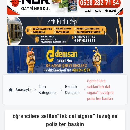
öğrencilere
Tüm
Hendek
satilan“tek dal
Anasayfa
Kategoriler
Gündemi
sigara” tuzağina
polis ten baskin
öğrencilere satilan“tek dal sigara” tuzağina
polis ten baskin