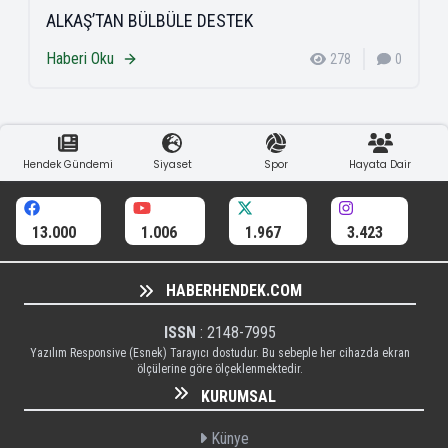
ALKAŞ’TAN BÜLBÜLE DESTEK
Haberi Oku
278
0
Hendek Gündemi
Siyaset
Spor
Hayata Dair
13.000
1.006
1.967
3.423
HABERHENDEK.COM
ISSN
: 2148-7995
Yazılım Responsive (Esnek) Tarayıcı dostudur. Bu sebeple her cihazda ekran
ölçülerine göre ölçeklenmektedir.
KURUMSAL
Künye