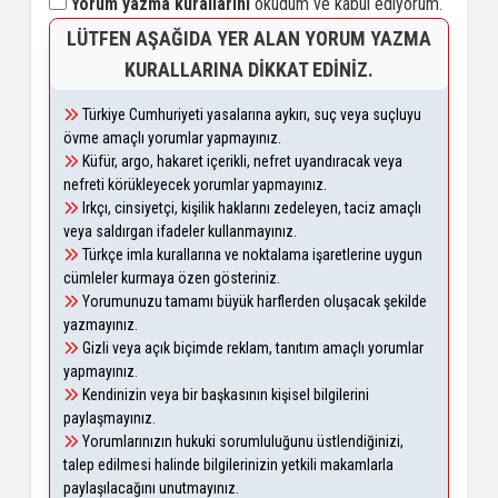
Yorum yazma kurallarını
okudum ve kabul ediyorum.
LÜTFEN AŞAĞIDA YER ALAN YORUM YAZMA
KURALLARINA DIKKAT EDINIZ.
Türkiye Cumhuriyeti yasalarına aykırı, suç veya suçluyu
övme amaçlı yorumlar yapmayınız.
Küfür, argo, hakaret içerikli, nefret uyandıracak veya
nefreti körükleyecek yorumlar yapmayınız.
Irkçı, cinsiyetçi, kişilik haklarını zedeleyen, taciz amaçlı
veya saldırgan ifadeler kullanmayınız.
Türkçe imla kurallarına ve noktalama işaretlerine uygun
cümleler kurmaya özen gösteriniz.
Yorumunuzu tamamı büyük harflerden oluşacak şekilde
yazmayınız.
Gizli veya açık biçimde reklam, tanıtım amaçlı yorumlar
yapmayınız.
Kendinizin veya bir başkasının kişisel bilgilerini
paylaşmayınız.
Yorumlarınızın hukuki sorumluluğunu üstlendiğinizi,
talep edilmesi halinde bilgilerinizin yetkili makamlarla
paylaşılacağını unutmayınız.