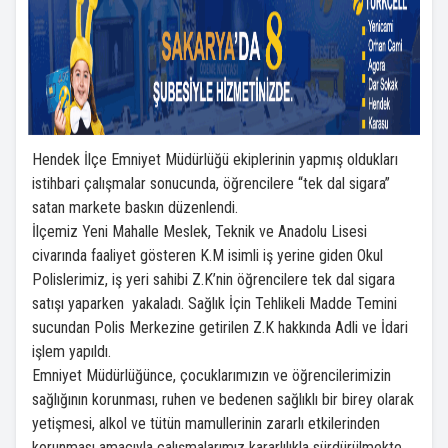
Hendek İlçe Emniyet Müdürlüğü ekiplerinin yapmış oldukları
istihbari çalışmalar sonucunda, öğrencilere “tek dal sigara”
satan markete baskın düzenlendi.
İlçemiz Yeni Mahalle Meslek, Teknik ve Anadolu Lisesi
civarında faaliyet gösteren K.M isimli iş yerine giden Okul
Polislerimiz, iş yeri sahibi Z.K’nin öğrencilere tek dal sigara
satışı yaparken yakaladı. Sağlık İçin Tehlikeli Madde Temini
sucundan Polis Merkezine getirilen Z.K hakkında Adli ve İdari
işlem yapıldı.
Emniyet Müdürlüğünce, çocuklarımızın ve öğrencilerimizin
sağlığının korunması, ruhen ve bedenen sağlıklı bir birey olarak
yetişmesi, alkol ve tütün mamullerinin zararlı etkilerinden
korunması amacıyla çalışmalarımız kararlılıkla sürdürülmekte