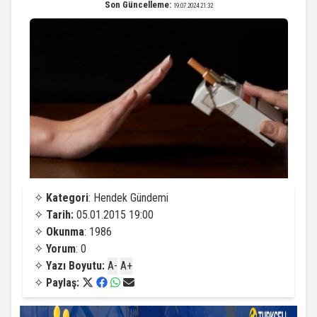
Son Güncelleme:
19.07.2024 21:32
✧
Kategori
: Hendek Gündemi
✧
Tarih:
05.01.2015 19:00
✧
Okunma
: 1986
✧
Yorum
: 0
✧
Yazı Boyutu:
A-
A+
✧
Paylaş: