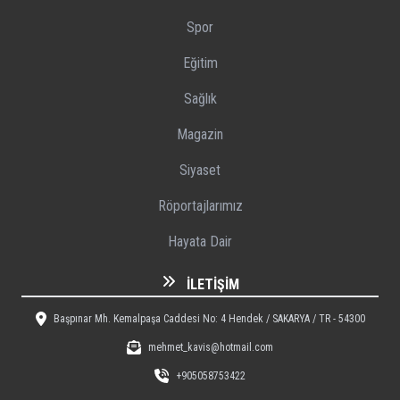
Spor
Eğitim
Sağlık
Magazin
Siyaset
Röportajlarımız
Hayata Dair
İLETIŞIM
Başpınar Mh. Kemalpaşa Caddesi No: 4 Hendek / SAKARYA / TR - 54300
mehmet_kavis@hotmail.com
+905058753422