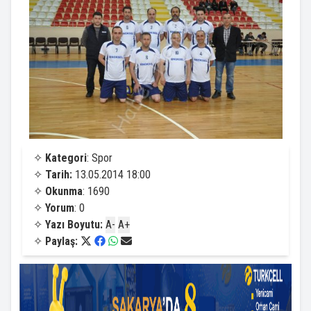
✧
Kategori
: Spor
✧
Tarih:
13.05.2014 18:00
✧
Okunma
: 1690
✧
Yorum
: 0
✧
Yazı Boyutu:
A-
A+
✧
Paylaş: