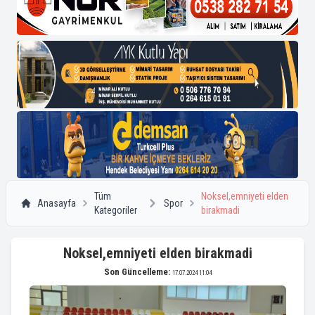
Tüm
Noksel,emniyeti elden
Anasayfa
Spor
Kategoriler
birakmadi
Noksel,emniyeti elden birakmadi
Son Güncelleme:
17.07.2024 11:04