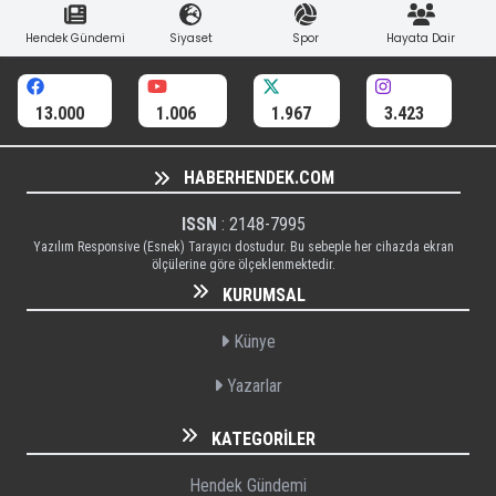
Hendek Gündemi
Siyaset
Spor
Hayata Dair
13.000
1.006
1.967
3.423
HABERHENDEK.COM
ISSN
: 2148-7995
Yazılım Responsive (Esnek) Tarayıcı dostudur. Bu sebeple her cihazda ekran
ölçülerine göre ölçeklenmektedir.
KURUMSAL
Künye
Yazarlar
KATEGORILER
Hendek Gündemi