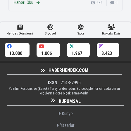
Haberi Oku
636
0
Hendek Gündemi
Siyaset
Spor
Hayata Dair
13.000
1.006
1.967
3.423
HABERHENDEK.COM
ISSN
: 2148-7995
Yazılım Responsive (Esnek) Tarayıcı dostudur. Bu sebeple her cihazda ekran
ölçülerine göre ölçeklenmektedir.
KURUMSAL
Künye
Yazarlar