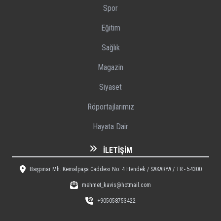
Spor
Eğitim
Sağlık
Magazin
Siyaset
Röportajlarımız
Hayata Dair
İLETIŞIM
Başpınar Mh. Kemalpaşa Caddesi No: 4 Hendek / SAKARYA / TR - 54300
mehmet_kavis@hotmail.com
+905058753422