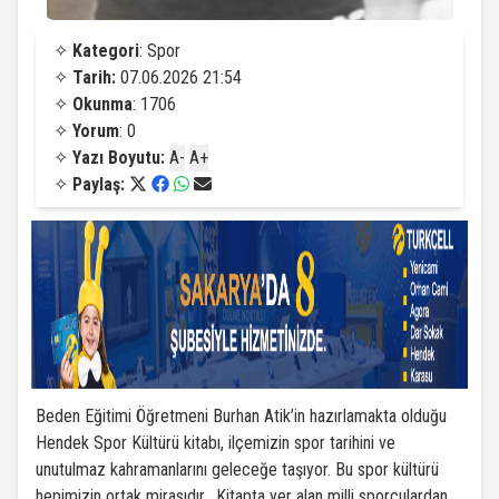
✧
Kategori
: Spor
✧
Tarih:
07.06.2026 21:54
✧
Okunma
: 1706
✧
Yorum
: 0
✧
Yazı Boyutu:
A-
A+
✧
Paylaş:
Beden Eğitimi Öğretmeni Burhan Atik’in hazırlamakta olduğu
Hendek Spor Kültürü kitabı, ilçemizin spor tarihini ve
unutulmaz kahramanlarını geleceğe taşıyor. Bu spor kültürü
hepimizin ortak mirasıdır. Kitapta yer alan milli sporculardan