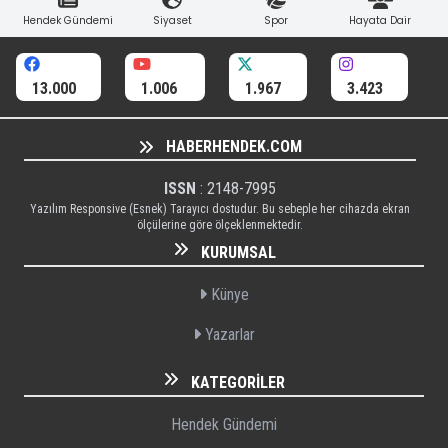
Hendek Gündemi
Siyaset
Spor
Hayata Dair
13.000
1.006
1.967
3.423
HABERHENDEK.COM
ISSN
: 2148-7995
Yazılım Responsive (Esnek) Tarayıcı dostudur. Bu sebeple her cihazda ekran
ölçülerine göre ölçeklenmektedir.
KURUMSAL
Künye
Yazarlar
KATEGORILER
Hendek Gündemi