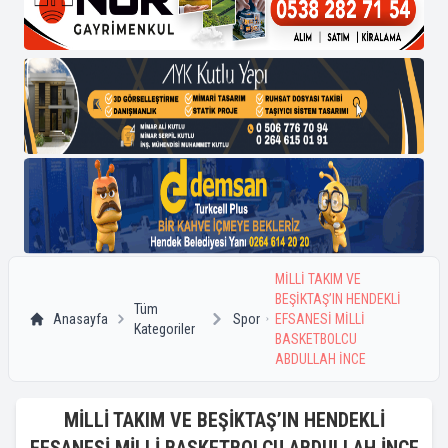
MİLLİ TAKIM VE
BEŞİKTAŞ’IN HENDEKLİ
Tüm
Anasayfa
Spor
EFSANESİ MİLLİ
Kategoriler
BASKETBOLCU
ABDULLAH İNCE
MİLLİ TAKIM VE BEŞİKTAŞ’IN HENDEKLİ