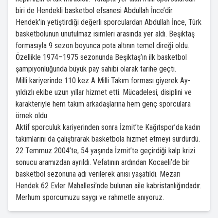
biri de Hendekli basketbol efsanesi Abdullah İnce’dir.
Hendek’in yetiştirdiği değerli sporculardan Abdullah İnce, Türk
basketbolunun unutulmaz isimleri arasında yer aldı. Beşiktaş
formasıyla 9 sezon boyunca pota altının temel direği oldu.
Özellikle 1974–1975 sezonunda Beşiktaş’ın ilk basketbol
şampiyonluğunda büyük pay sahibi olarak tarihe geçti.
Milli kariyerinde 110 kez A Milli Takım forması giyerek Ay-
yıldızlı ekibe uzun yıllar hizmet etti. Mücadelesi, disiplini ve
karakteriyle hem takım arkadaşlarına hem genç sporculara
örnek oldu.
Aktif sporculuk kariyerinden sonra İzmit’te Kağıtspor’da kadın
takımlarını da çalıştırarak basketbola hizmet etmeyi sürdürdü.
22 Temmuz 2004’te, 54 yaşında İzmit’te geçirdiği kalp krizi
sonucu aramızdan ayrıldı. Vefatının ardından Kocaeli’de bir
basketbol sezonuna adı verilerek anısı yaşatıldı. Mezarı
Hendek 62 Evler Mahallesi’nde bulunan aile kabristanlığındadır.
Merhum sporcumuzu saygı ve rahmetle anıyoruz.