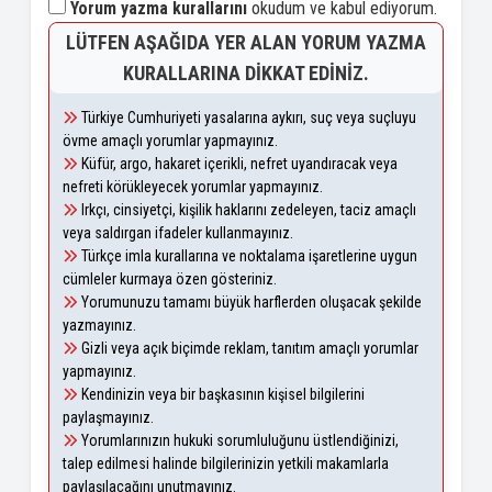
Yorum yazma kurallarını
okudum ve kabul ediyorum.
LÜTFEN AŞAĞIDA YER ALAN YORUM YAZMA
KURALLARINA DIKKAT EDINIZ.
Türkiye Cumhuriyeti yasalarına aykırı, suç veya suçluyu
övme amaçlı yorumlar yapmayınız.
Küfür, argo, hakaret içerikli, nefret uyandıracak veya
nefreti körükleyecek yorumlar yapmayınız.
Irkçı, cinsiyetçi, kişilik haklarını zedeleyen, taciz amaçlı
veya saldırgan ifadeler kullanmayınız.
Türkçe imla kurallarına ve noktalama işaretlerine uygun
cümleler kurmaya özen gösteriniz.
Yorumunuzu tamamı büyük harflerden oluşacak şekilde
yazmayınız.
Gizli veya açık biçimde reklam, tanıtım amaçlı yorumlar
yapmayınız.
Kendinizin veya bir başkasının kişisel bilgilerini
paylaşmayınız.
Yorumlarınızın hukuki sorumluluğunu üstlendiğinizi,
talep edilmesi halinde bilgilerinizin yetkili makamlarla
paylaşılacağını unutmayınız.