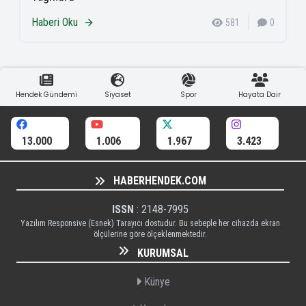
Haberi Oku
581
0
Hendek Gündemi
Siyaset
Spor
Hayata Dair
13.000
1.006
1.967
3.423
HABERHENDEK.COM
ISSN
: 2148-7995
Yazılım Responsive (Esnek) Tarayıcı dostudur. Bu sebeple her cihazda ekran
ölçülerine göre ölçeklenmektedir.
KURUMSAL
Künye