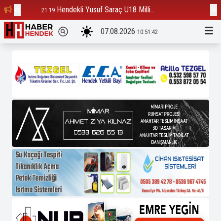
Hendekli Yusuf Saraç U18 Milli...
Ba
21:19
12:23
07.08.2026
10:51:43