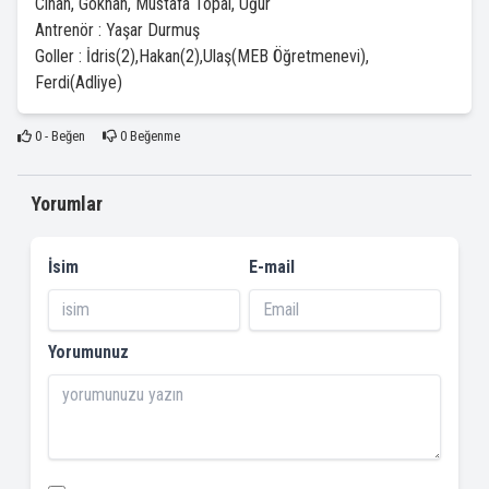
Cihan, Gökhan, Mustafa Topal, Uğur
Antrenör : Yaşar Durmuş
Goller : İdris(2),Hakan(2),Ulaş(MEB Öğretmenevi),
Ferdi(Adliye)
0
- Beğen
0
Beğenme
Yorumlar
İsim
E-mail
Yorumunuz