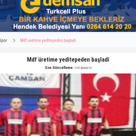
Spor
Mdf üretime yeditepeden başladi
Mdf üretime yeditepeden başladi
Son Güncelleme:
17.07.2024 02:13