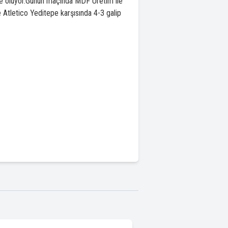
ne oluyor.Günün maçında MDF Üretim ile
 Atletico Yeditepe karşısında 4-3 galip