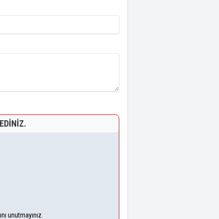
EDINIZ.
ğını unutmayınız.