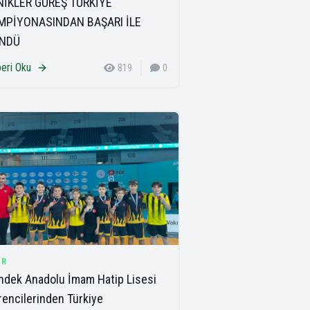
NİKLER GÜREŞ TÜRKİYE
MPİYONASINDAN BAŞARI İLE
NDÜ
eri Oku
819
0
OR
dek Anadolu İmam Hatip Lisesi
encilerinden Türkiye