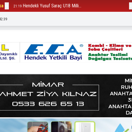
ka
Hendekli Yusuf Saraç U18 Milli...
B
21:19
12:23
42:41