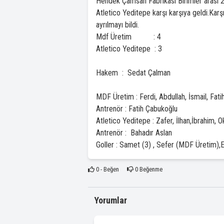
Hendek Çamsan Fabrikası Birimler arası 
Atletico Yeditepe karşı karşıya geldi.Kar
ayrılmayı bildi.
Mdf Üretim : 4
Atletico Yeditepe : 3
Hakem : Sedat Çalman
MDF Üretim : Ferdi, Abdullah, İsmail, Fat
Antrenör : Fatih Çabukoğlu
Atletico Yeditepe : Zafer, İlhan,İbrahim
Antrenör : Bahadır Aslan
Goller : Samet (3) , Sefer (MDF Üretim),
0
- Beğen
0
Beğenme
Yorumlar