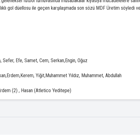
2.geleneksel futbol turnuvasında müsabakalar kıyasıya mücadelelere sah
şılıklı gol düellosu ile geçen karşılaşmada son sözü MDF Üretim söyledi ve
ih, Sefer, Efe, Samet, Cem, Serkan,Engin, Oğuz
, Okan,Erdem,Kerem, Yiğit,Muhammet Yıldız, Muhammet, Abdullah
Erdem (2) , Hasan (Atletico Yeditepe)