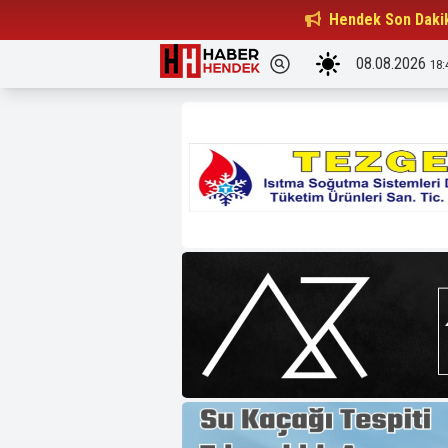
Beşiktaşlılar Derneği Başkanı...
Hendek Son Daki
15:32
08.08.2026
18: