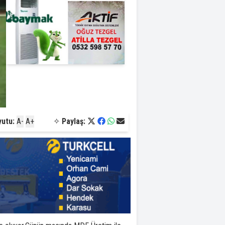
yutu:
A-
A+
✧
Paylaş: