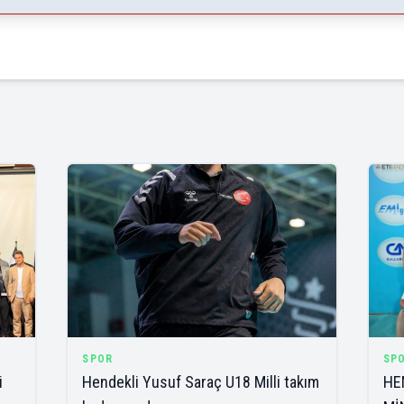
SPOR
SP
i
Hendekli Yusuf Saraç U18 Milli takım
HE