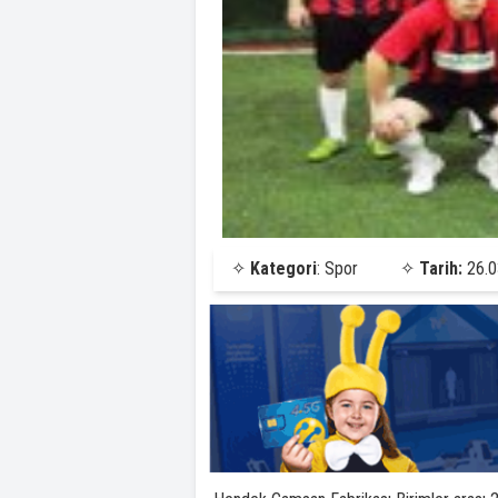
✧
Kategori
: Spor
✧
Tarih:
26.0