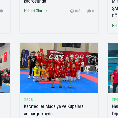
kadrosunda
Mİ
ŞA
Haberi Oku
1
865
0
DÖ
Hab
SPOR
SP
Karateciler Madalya ve Kupalara
Hen
ambargo koydu
Öğr