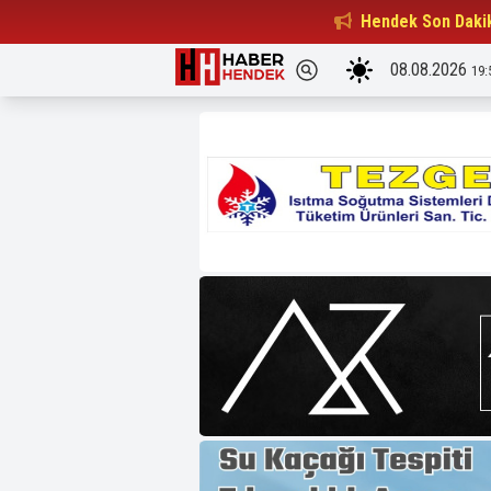
Beşiktaşlılar Derneği Başkanı...
Hendek Son Daki
15:32
08.08.2026
19: