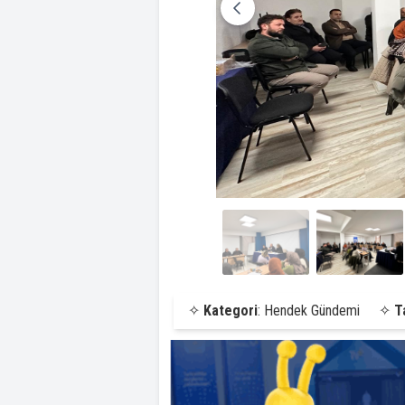
✧
Kategori
: Hendek Gündemi
✧
T