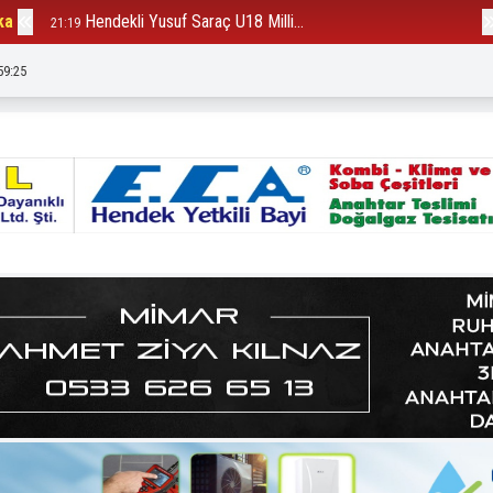
ka
Hendekli Yusuf Saraç U18 Milli...
B
21:19
12:23
59:27