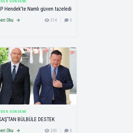
NDEK GÜNDEMI
 Hendek’te Namlı güven tazeledi
eri Oku
514
0
NDEK GÜNDEMI
KAŞ’TAN BÜLBÜLE DESTEK
eri Oku
243
0