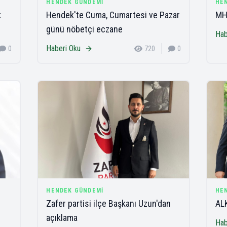
HENDEK GÜNDEMI
HE
k
Hendek'te Cuma, Cumartesi ve Pazar
MHP
günü nöbetçi eczane
Hab
Haberi Oku
0
720
0
HENDEK GÜNDEMI
HE
Zafer partisi ilçe Başkanı Uzun'dan
AL
açıklama
Hab