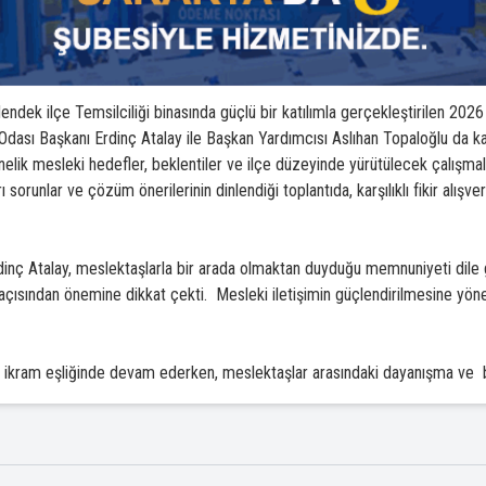
dek ilçe Temsilciliği binasında güçlü bir katılımla gerçekleştirilen 2026 
Odası Başkanı Erdinç Atalay ile Başkan Yardımcısı Aslıhan Topaloğlu da kat
önelik mesleki hedefler, beklentiler ve ilçe düzeyinde yürütülecek çalışma
sorunlar ve çözüm önerilerinin dinlendiği toplantıda, karşılıklı fikir alışver
inç Atalay, meslektaşlarla bir arada olmaktan duyduğu memnuniyeti dile g
açısından önemine dikkat çekti. Mesleki iletişimin güçlendirilmesine yöne
 ikram eşliğinde devam ederken, meslektaşlar arasındaki dayanışma ve ba