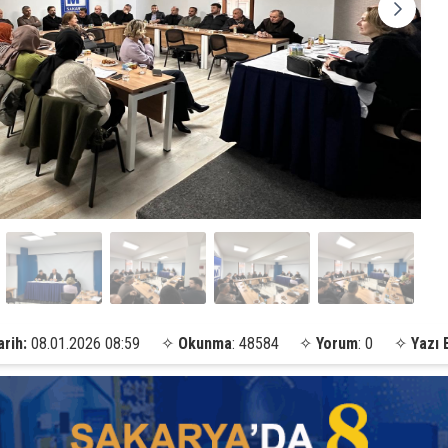
arih:
08.01.2026 08:59
✧
Okunma
: 48584
✧
Yorum
: 0
✧
Yazı 