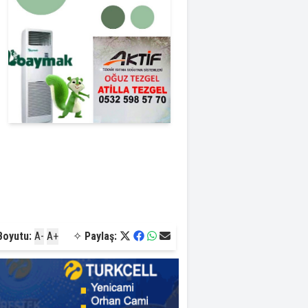
Boyutu:
A-
A+
✧
Paylaş: