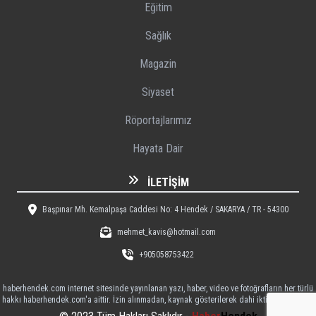
Eğitim
Sağlık
Magazin
Siyaset
Röportajlarımız
Hayata Dair
İLETIŞIM
Başpınar Mh. Kemalpaşa Caddesi No: 4 Hendek / SAKARYA / TR - 54300
mehmet_kavis@hotmail.com
+905058753422
haberhendek.com internet sitesinde yayınlanan yazı, haber, video ve fotoğrafların her türlü
hakkı haberhendek.com'a aittir. İzin alınmadan, kaynak gösterilerek dahi iktibas edilemez