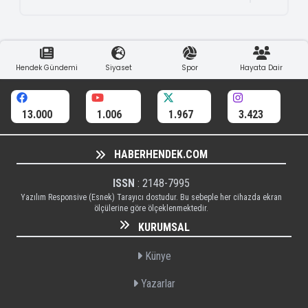
Hendek Gündemi
Siyaset
Spor
Hayata Dair
13.000
1.006
1.967
3.423
HABERHENDEK.COM
ISSN
: 2148-7995
Yazılım Responsive (Esnek) Tarayıcı dostudur. Bu sebeple her cihazda ekran
ölçülerine göre ölçeklenmektedir.
KURUMSAL
Künye
Yazarlar