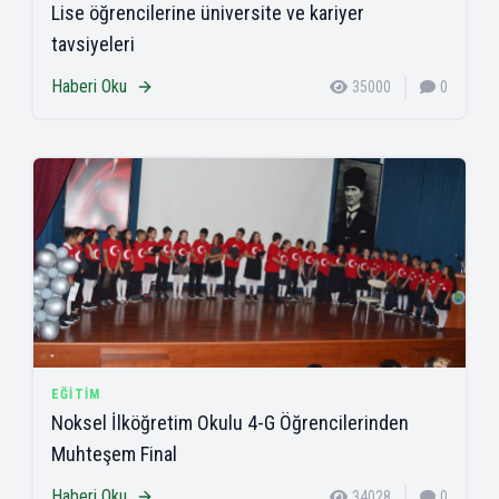
Lise öğrencilerine üniversite ve kariyer
tavsiyeleri
Haberi Oku
35000
0
EĞITIM
Noksel İlköğretim Okulu 4-G Öğrencilerinden
Muhteşem Final
Haberi Oku
34028
0