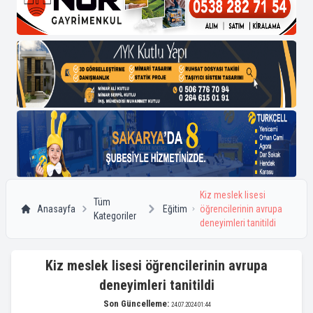
Kiz meslek lisesi
Tüm
Anasayfa
Eğitim
öğrencilerinin avrupa
Kategoriler
deneyimleri tanitildi
Kiz meslek lisesi öğrencilerinin avrupa
deneyimleri tanitildi
Son Güncelleme:
24.07.2024 01:44