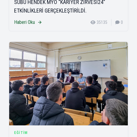
SUBU HENDEK MYO “KARİYER ZİRVESİ24”
ETKİNLİKLERİ GERÇEKLEŞTİRİLDİ.
Haberi Oku
35135
0
EĞITIM