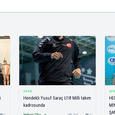
SPOR
SP
i
Hendekli Yusuf Saraç U18 Milli takım
HE
kadrosunda
Mİ
ŞA
Haberi Oku