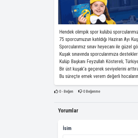
Hendek olimpik spor kulübü sporcularımız K
75 sporcumuzun katıldığı Haziran Ayı Ku
Sporcularımız sınav heyecanı ile güzel gör
Kuşak sınavında sporcularımıza destekler
Kulüp Başkanı Feyzullah Köstereli; Türkiy
Bir üst kuşak’a geçerek seviyelerini art
Bu süreçte emek verem değerli hocalarımı
0
- Beğen
0
Beğenme
Yorumlar
İsim