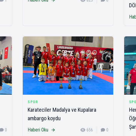
1
825
0
DÖ
Hab
SPOR
SP
Karateciler Madalya ve Kupalara
Hen
ambargo koydu
Öğr
Şa
Haberi Oku
0
656
0