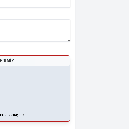
EDINIZ.
ğını unutmayınız.