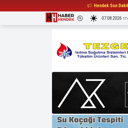
Beşiktaşlılar Derneği Başkanı...
Hendek Son Daki
15:32
07.08.2026
17: