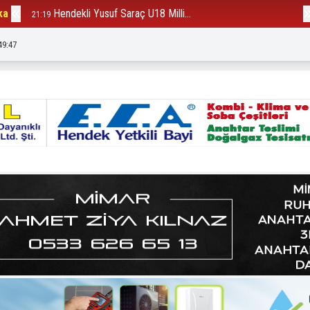
ka
Hendekli Yusuf Saraç U18 Milli...
B
21:19
12:23
49:50