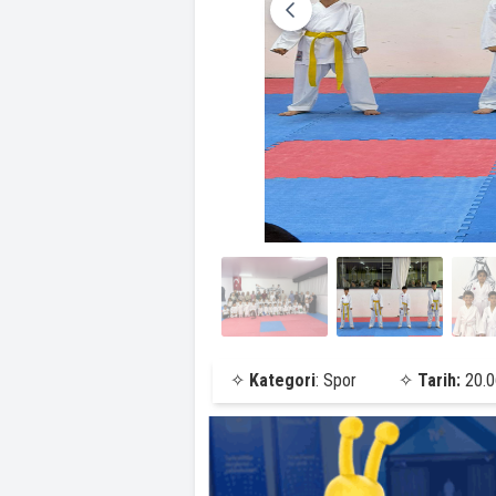
✧
Kategori
: Spor
✧
Tarih:
20.0