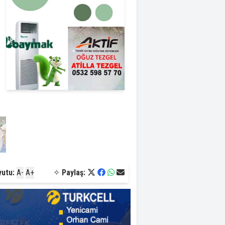
yutu:
A-
A+
✧
Paylaş: