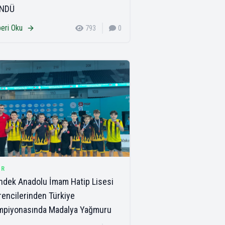
NDÜ
eri Oku
793
0
OR
dek Anadolu İmam Hatip Lisesi
encilerinden Türkiye
mpiyonasında Madalya Yağmuru