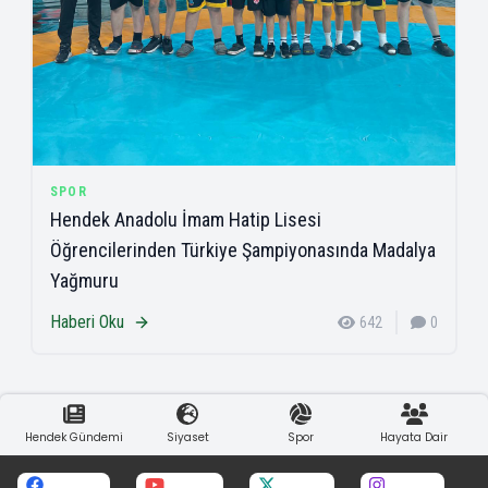
SPOR
Hendek Anadolu İmam Hatip Lisesi
Öğrencilerinden Türkiye Şampiyonasında Madalya
Yağmuru
Haberi Oku
642
0
Hendek Gündemi
Siyaset
Spor
Hayata Dair