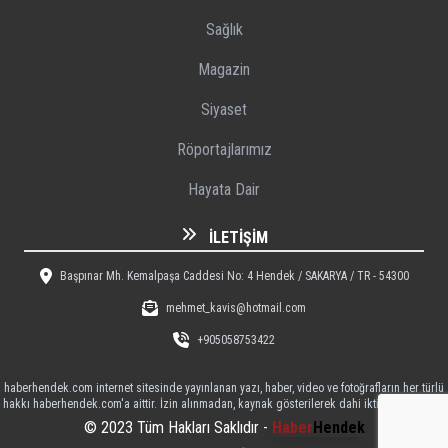
Sağlık
Magazin
Siyaset
Röportajlarımız
Hayata Dair
İLETIŞIM
Başpınar Mh. Kemalpaşa Caddesi No: 4 Hendek / SAKARYA / TR - 54300
mehmet_kavis@hotmail.com
+905058753422
haberhendek.com internet sitesinde yayınlanan yazı, haber, video ve fotoğrafların her türlü
hakkı haberhendek.com'a aittir. İzin alınmadan, kaynak gösterilerek dahi iktibas edilemez
© 2023 Tüm Hakları Saklıdır -
Haber
Hendek