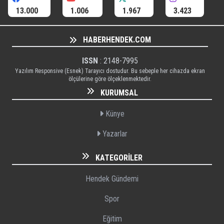
13.000
1.006
1.967
3.423
HABERHENDEK.COM
ISSN
: 2148-7995
Yazılım Responsive (Esnek) Tarayıcı dostudur. Bu sebeple her cihazda ekran
ölçülerine göre ölçeklenmektedir.
KURUMSAL
Künye
Yazarlar
KATEGORILER
Hendek Gündemi
Spor
Eğitim