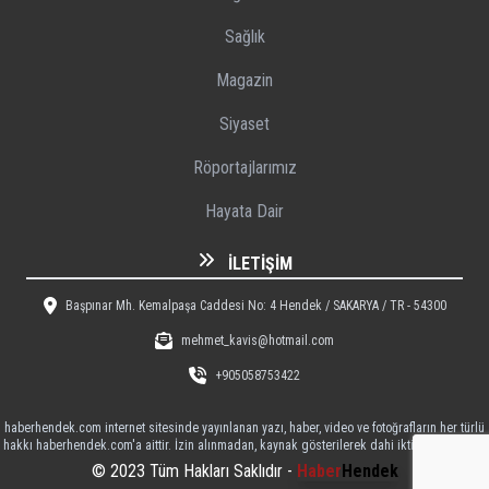
Sağlık
Magazin
Siyaset
Röportajlarımız
Hayata Dair
İLETIŞIM
Başpınar Mh. Kemalpaşa Caddesi No: 4 Hendek / SAKARYA / TR - 54300
mehmet_kavis@hotmail.com
+905058753422
haberhendek.com internet sitesinde yayınlanan yazı, haber, video ve fotoğrafların her türlü
hakkı haberhendek.com'a aittir. İzin alınmadan, kaynak gösterilerek dahi iktibas edilemez
© 2023 Tüm Hakları Saklıdır -
Haber
Hendek