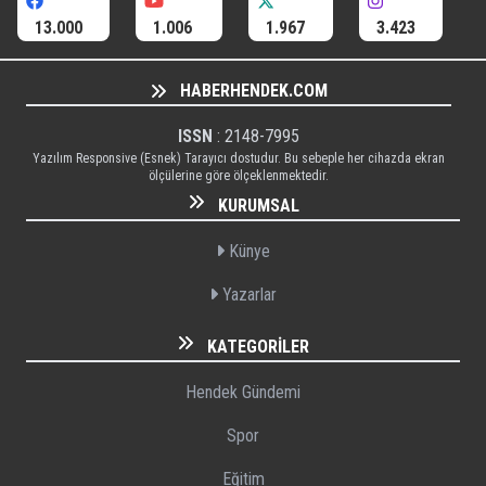
13.000
1.006
1.967
3.423
HABERHENDEK.COM
ISSN
: 2148-7995
Yazılım Responsive (Esnek) Tarayıcı dostudur. Bu sebeple her cihazda ekran
ölçülerine göre ölçeklenmektedir.
KURUMSAL
Künye
Yazarlar
KATEGORILER
Hendek Gündemi
Spor
Eğitim