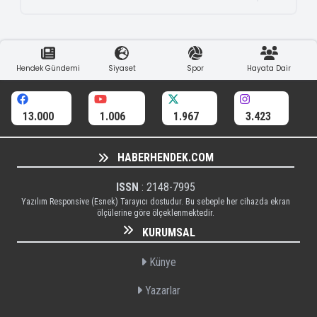
Hendek Gündemi
Siyaset
Spor
Hayata Dair
13.000
1.006
1.967
3.423
HABERHENDEK.COM
ISSN
: 2148-7995
Yazılım Responsive (Esnek) Tarayıcı dostudur. Bu sebeple her cihazda ekran
ölçülerine göre ölçeklenmektedir.
KURUMSAL
Künye
Yazarlar