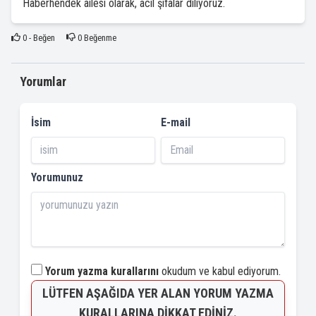
Haberhendek ailesi olarak, acil şifalar diliyoruz.
0
- Beğen
0
Beğenme
Yorumlar
İsim
E-mail
Yorumunuz
Yorum yazma kurallarını
okudum ve kabul ediyorum.
LÜTFEN AŞAĞIDA YER ALAN YORUM YAZMA
KURALLARINA DIKKAT EDINIZ.