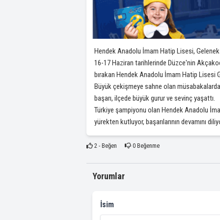
Hendek Anadolu İmam Hatip Lisesi, Gelenekse
16-17 Haziran tarihlerinde Düzce'nin Akçakoc
bırakan Hendek Anadolu İmam Hatip Lisesi Ge
Büyük çekişmeye sahne olan müsabakalarda Hend
başarı, ilçede büyük gurur ve sevinç yaşattı.
Türkiye şampiyonu olan Hendek Anadolu İmam 
yürekten kutluyor, başarılarının devamını di
2
- Beğen
0
Beğenme
Yorumlar
İsim