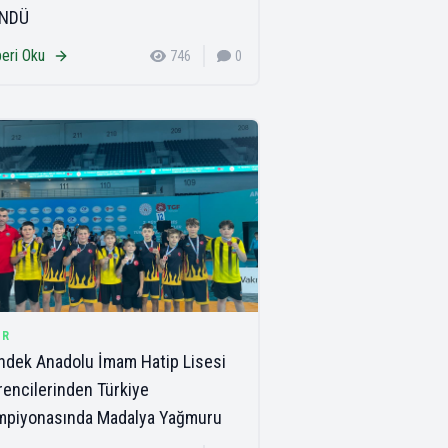
NDÜ
eri Oku
746
0
OR
dek Anadolu İmam Hatip Lisesi
encilerinden Türkiye
mpiyonasında Madalya Yağmuru