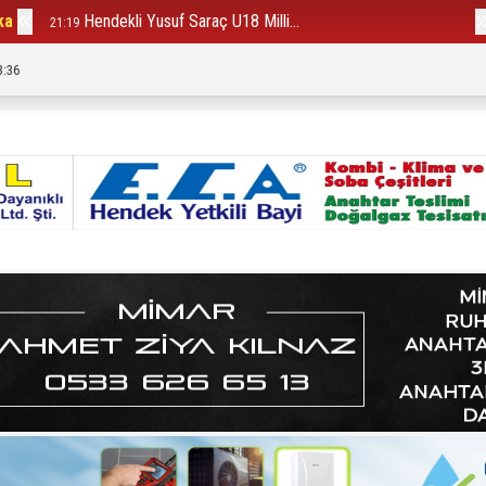
ka
Hendekli Yusuf Saraç U18 Milli...
B
21:19
12:23
3:39