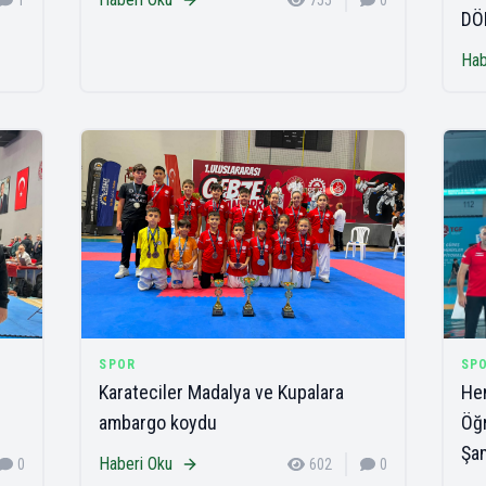
1
755
0
DÖ
Hab
SPOR
SP
Karateciler Madalya ve Kupalara
Hen
ambargo koydu
Öğr
Şa
Haberi Oku
0
602
0