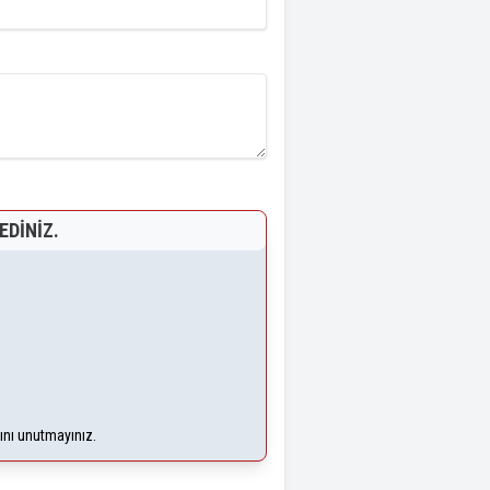
EDINIZ.
ğını unutmayınız.