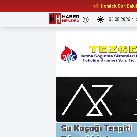
Beşiktaşlılar Derneği Başkanı...
Hendek Son Daki
15:32
06.08.2026
0:1