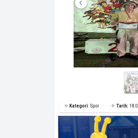
✧
Kategori
: Spor
✧
Tarih:
18.0