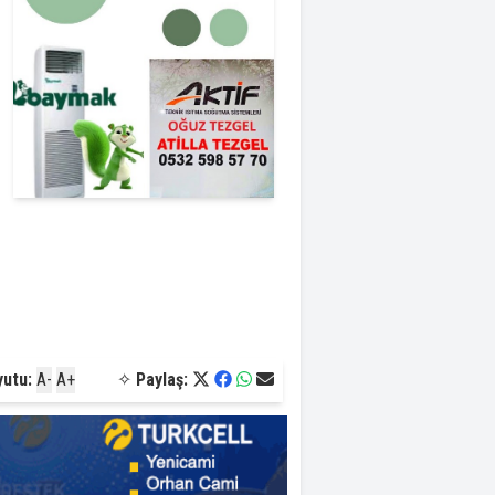
yutu:
A-
A+
✧
Paylaş: