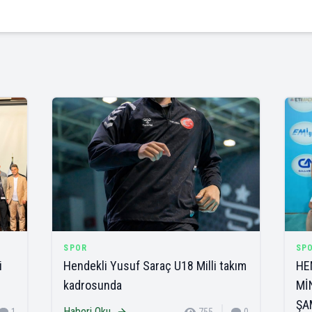
SPOR
SP
i
Hendekli Yusuf Saraç U18 Milli takım
HE
kadrosunda
Mİ
ŞA
Haberi Oku