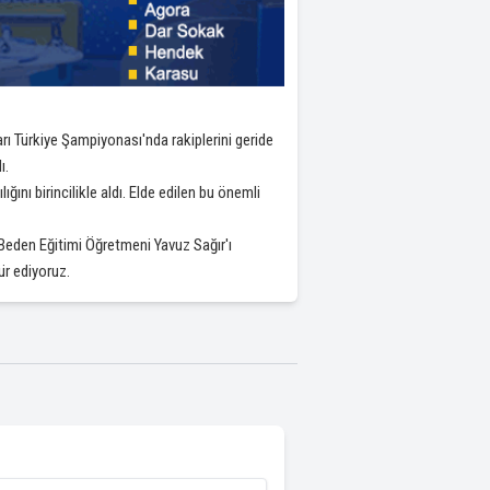
ı Türkiye Şampiyonası'nda rakiplerini geride
ı.
nı birincilikle aldı. Elde edilen bu önemli
eden Eğitimi Öğretmeni Yavuz Sağır'ı
ür ediyoruz.