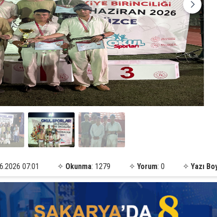
6.2026 07:01
✧
Okunma
: 1279
✧
Yorum
: 0
✧
Yazı Bo