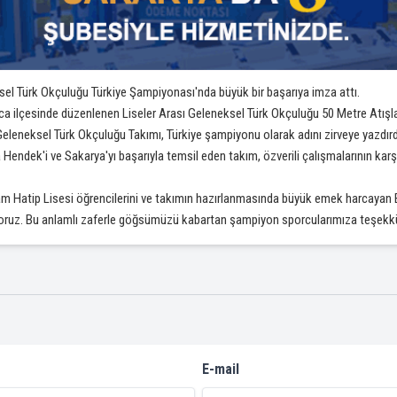
l Türk Okçuluğu Türkiye Şampiyonası'nda büyük bir başarıya imza attı.
a ilçesinde düzenlenen Liseler Arası Geleneksel Türk Okçuluğu 50 Metre Atışlar
leneksel Türk Okçuluğu Takımı, Türkiye şampiyonu olarak adını zirveye yazdırd
ek'i ve Sakarya'yı başarıyla temsil eden takım, özverili çalışmalarının karşılığı
Hatip Lisesi öğrencilerini ve takımın hazırlanmasında büyük emek harcayan B
liyoruz. Bu anlamlı zaferle göğsümüzü kabartan şampiyon sporcularımıza teşekk
E-mail