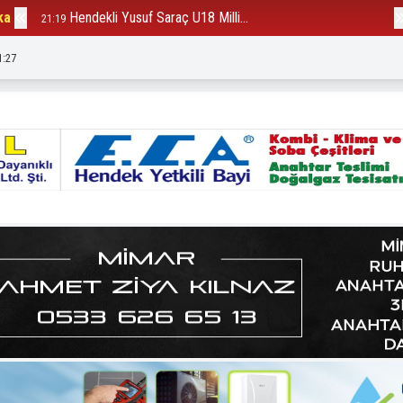
ka
Hendekli Yusuf Saraç U18 Milli...
B
21:19
12:23
1:29