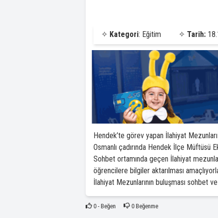
✧
Kategori
: Eğitim
✧
Tarih:
18.
Hendek’te görev yapan İlahiyat Mezunları
Osmanlı çadırında Hendek İlçe Müftüsü E
Sohbet ortamında geçen İlahiyat mezunları b
öğrencilere bilgiler aktarılması amaçlıyorla
İlahiyat Mezunlarının buluşması sohbet ve 
0
- Beğen
0
Beğenme