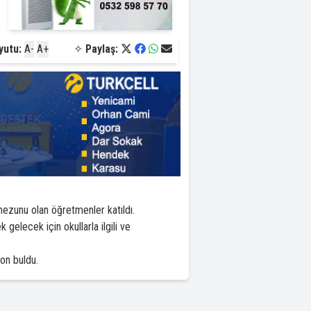
yutu:
A-
A+
✧
Paylaş:
ezunu olan öğretmenler katıldı.
gelecek için okullarla ilgili ve
son buldu.