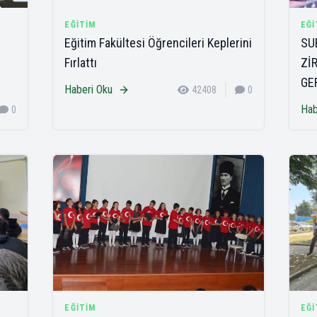
EĞITIM
EĞI
Eğitim Fakültesi Öğrencileri Keplerini
SU
Fırlattı
Zİ
GE
Haberi Oku
42408
0
Hab
0
EĞITIM
EĞI