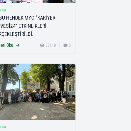
TIM
BU HENDEK MYO “KARİYER
RVESİ24” ETKİNLİKLERİ
RÇEKLEŞTİRİLDİ.
eri Oku
35118
0
TIM