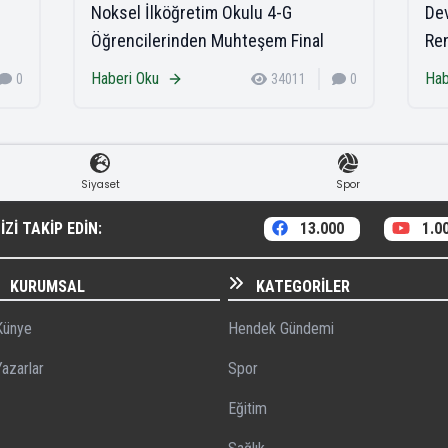
Noksel İlköğretim Okulu 4-G
Dev
Öğrencilerinden Muhteşem Final
Ren
Haberi Oku
Hab
0
34011
0
Siyaset
Spor
ZI TAKIP EDIN:
13.000
1.0
KURUMSAL
KATEGORILER
ünye
Hendek Gündemi
azarlar
Spor
Eğitim