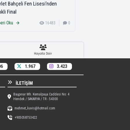
let Bahçeli Fen Lisesi’nden
kli Final
eri Oku
16483
0
Hayata Dair
06
1.967
3.423
İLETIŞIM
Başpınar Mh. Kemalpaşa Caddesi No: 4
Hendek / SAKARYA / TR - 54300
mehmet_kavis@hotmail.com
+905058753422