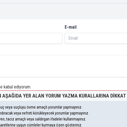
E-mail
 kabul ediyorum.
 AŞAĞIDA YER ALAN YORUM YAZMA KURALLARINA DIKKAT 
, suç veya suçluyu övme amaçlı yorumlar yapmayınız.
yandıracak veya nefreti körükleyecek yorumlar yapmayınız.
leyen, taciz amaçlı veya saldırgan ifadeler kullanmayınız.
şaretlerine uygun cümleler kurmaya özen gösteriniz.