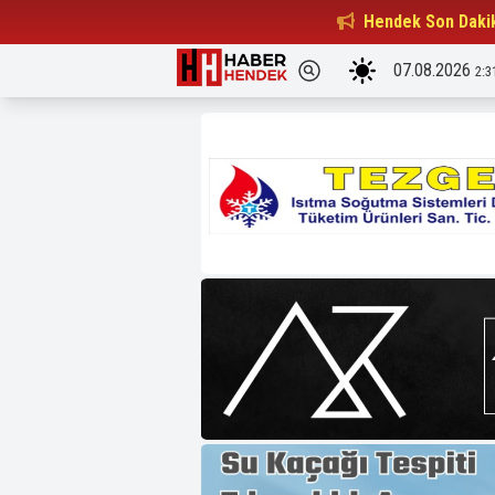
Beşiktaşlılar Derneği Başkanı...
Hendek Son Daki
15:32
07.08.2026
2:3