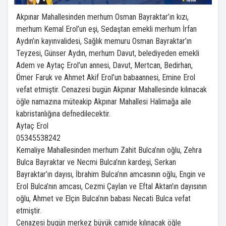
Akpınar Mahallesinden merhum Osman Bayraktar’ın kızı,
merhum Kemal Erol’un eşi, Sedaştan emekli merhum İrfan
Aydın’ın kayınvalidesi, Sağlık memuru Osman Bayraktar’ın
Teyzesi, Günser Aydın, merhum Davut, belediyeden emekli
Adem ve Aytaç Erol’un annesi, Davut, Mertcan, Bedirhan,
Ömer Faruk ve Ahmet Akif Erol’un babaannesi, Emine Erol
vefat etmiştir. Cenazesi bugün Akpınar Mahallesinde kılınacak
öğle namazına müteakip Akpınar Mahallesi Halimağa aile
kabristanlığına defnedilecektir.
Aytaç Erol
05345538242
Kemaliye Mahallesinden merhum Zahit Bulca’nın oğlu, Zehra
Bulca Bayraktar ve Necmi Bulca’nın kardeşi, Serkan
Bayraktar’ın dayısı, İbrahim Bulca’nın amcasının oğlu, Engin ve
Erol Bulca’nın amcası, Cezmi Çaylan ve Eftal Aktan’ın dayısının
oğlu, Ahmet ve Elçin Bulca’nın babası Necati Bulca vefat
etmiştir.
Cenazesi bugün merkez büyük camide kılınacak öğle