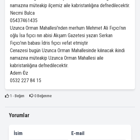
namazına müteakip ilçemiz aile kabristanlığına defnedilecektir.
Necmi Bulca
05437461435
Uzunca Orman Mahallesi'nden merhum Mehmet Ali Fıçıcı’nın
oğlu İsa fıçıcı nın abisi Akşam Gazetesi yazarı Serkan
Fıçıcı’nın babası İdris fıçıcı vefat etmiştir
Cenazesi bugün Uzunca Orman Mahallesinde kılınacak ikindi
namazına müteakip Uzunca Orman Mahallesi aile
kabristanlığına defnedilecektir.
Adem Öz
0532 227 84 15
1
- Beğen
0
Beğenme
Yorumlar
İsim
E-mail