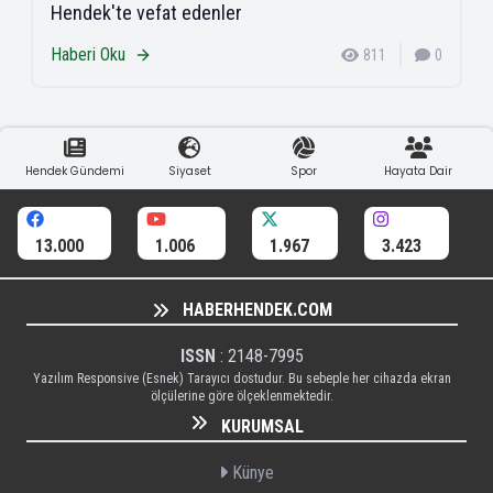
Hendek'te vefat edenler
Haberi Oku
811
0
Hendek Gündemi
Siyaset
Spor
Hayata Dair
13.000
1.006
1.967
3.423
HABERHENDEK.COM
ISSN
: 2148-7995
Yazılım Responsive (Esnek) Tarayıcı dostudur. Bu sebeple her cihazda ekran
ölçülerine göre ölçeklenmektedir.
KURUMSAL
Künye