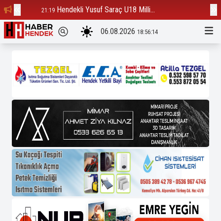
Hendekli Yusuf Saraç U18 Milli...
Ba
21:19
12:23
06.08.2026
18:56:15