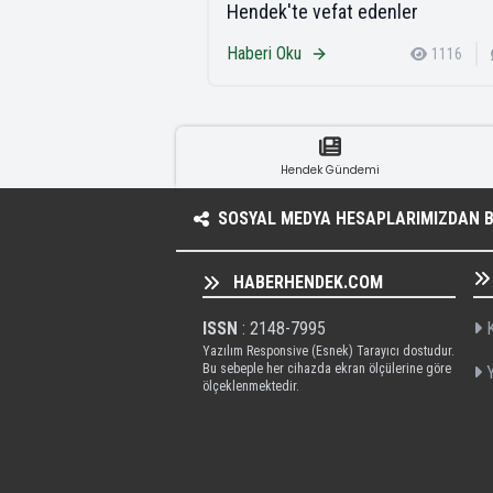
Hendek'te vefat edenler
Haberi Oku
1116
Hendek Gündemi
SOSYAL MEDYA HESAPLARIMIZDAN BI
HABERHENDEK.COM
ISSN
: 2148-7995
K
Yazılım Responsive (Esnek) Tarayıcı dostudur.
Bu sebeple her cihazda ekran ölçülerine göre
Y
ölçeklenmektedir.