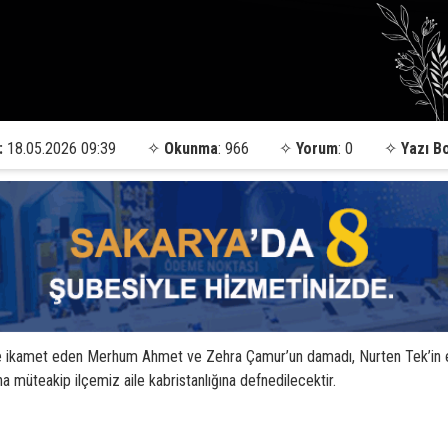
:
18.05.2026 09:39
✧
Okunma
: 966
✧
Yorum
: 0
✧
Yazı B
te ikamet eden Merhum Ahmet ve Zehra Çamur’un damadı, Nurten Tek’in eşi
 müteakip ilçemiz aile kabristanlığına defnedilecektir.