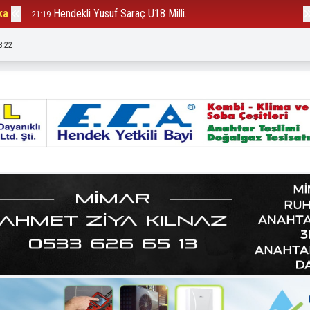
ka
Hendekli Yusuf Saraç U18 Milli...
B
21:19
12:23
8:24