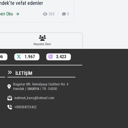
dek'te vefat edenler
eri Oku
360
0
Hayata Dair
06
1.967
3.423
İLETIŞIM
Başpınar Mh. Kemalpaşa Caddesi No: 4
Hendek / SAKARYA / TR - 54300
mehmet_kavis@hotmail.com
+905058753422