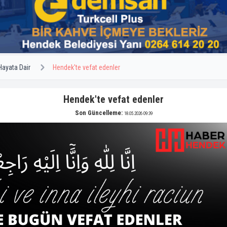
Hayata Dair
Hendek'te vefat edenler
Hendek'te vefat edenler
Son Güncelleme:
18.05.2026 09:39