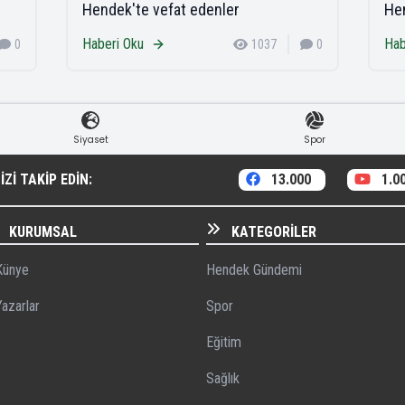
Hendek'te vefat edenler
Hen
Haberi Oku
Hab
0
1037
0
Siyaset
Spor
ZI TAKIP EDIN:
13.000
1.0
KURUMSAL
KATEGORILER
ünye
Hendek Gündemi
azarlar
Spor
Eğitim
Sağlık