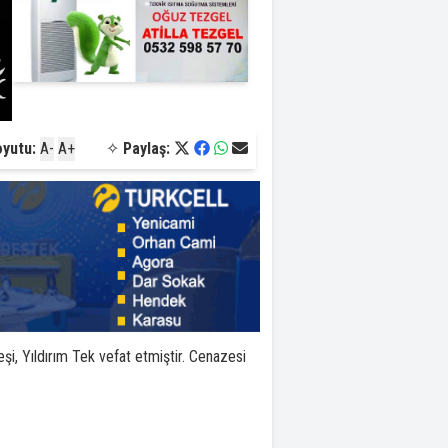
oyutu:
A-
A+
✧
Paylaş:
, Yıldırım Tek vefat etmiştir. Cenazesi