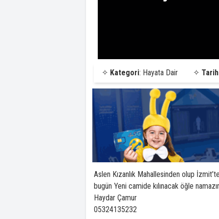
✧
Kategori
: Hayata Dair
✧
Tarih
Aslen Kızanlık Mahallesinden olup İzmit’
bugün Yeni camide kılınacak öğle namazına
Haydar Çamur
05324135232