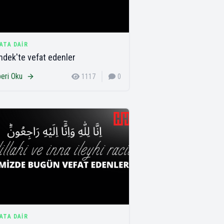
ATA DAIR
dek'te vefat edenler
eri Oku
1117
0
ATA DAIR