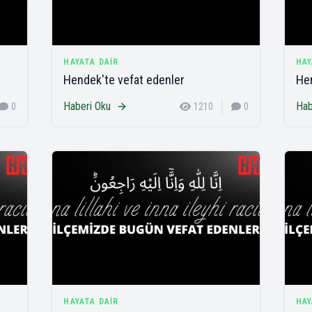
HAYATA DAIR
HAY
Hendek'te vefat edenler
Hen
Haberi Oku
Hab
0
1210
0
HAYATA DAIR
HAY