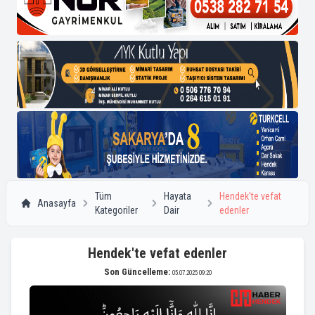
Tüm
Hayata
Hendek'te vefat
Anasayfa
Kategoriler
Dair
edenler
Hendek'te vefat edenler
Son Güncelleme:
05.07.2025 09:20