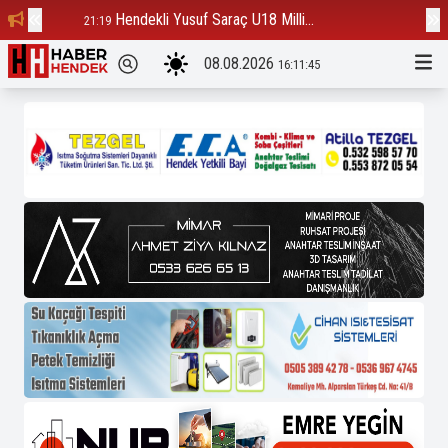
Hendekli Yusuf Saraç U18 Milli...
Ba
21:19
12:23
08.08.2026
16:11:46