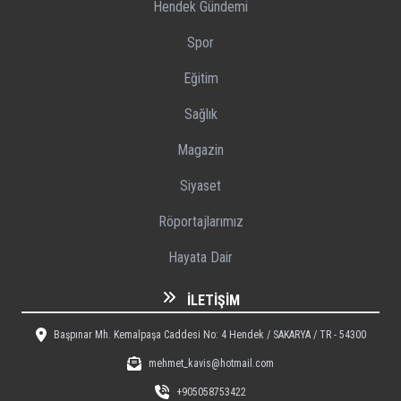
Hendek Gündemi
Spor
Eğitim
Sağlık
Magazin
Siyaset
Röportajlarımız
Hayata Dair
İLETIŞIM
Başpınar Mh. Kemalpaşa Caddesi No: 4 Hendek / SAKARYA / TR - 54300
mehmet_kavis@hotmail.com
+905058753422