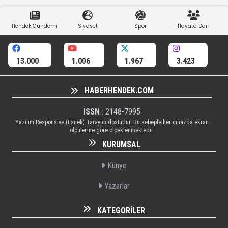
Hendek Gündemi
Siyaset
Spor
Hayata Dair
13.000
1.006
1.967
3.423
HABERHENDEK.COM
ISSN
: 2148-7995
Yazılım Responsive (Esnek) Tarayıcı dostudur. Bu sebeple her cihazda ekran
ölçülerine göre ölçeklenmektedir.
KURUMSAL
Künye
Yazarlar
KATEGORILER