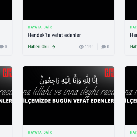
HAYATA DAIR
HAY
Hendek'te vefat edenler
Hen
Haberi Oku
Hab
0
1199
0
HAYATA DAIR
HAY