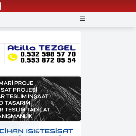
Genç yaşta kalbine yenildi
Feci Kaza Trak
11:01