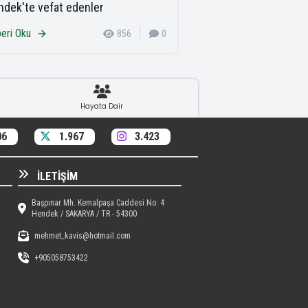
dek'te vefat edenler
eri Oku
856
0
Hayata Dair
06
1.967
3.423
İLETIŞIM
Başpınar Mh. Kemalpaşa Caddesi No: 4
Hendek / SAKARYA / TR - 54300
mehmet_kavis@hotmail.com
+905058753422