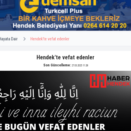
Hayata Dair
Hendek'te vefat edenler
Hendek'te vefat edenler
Son Güncelleme:
27.03.2025 11:28