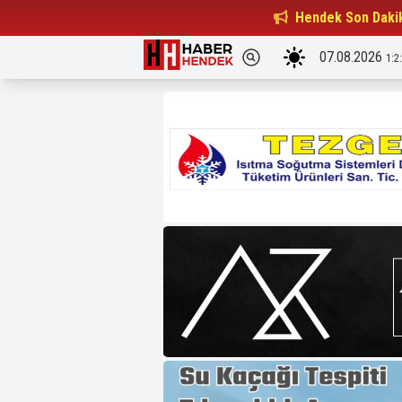
Hendekli Yusuf Saraç U18 Milli...
Hendek Son Daki
21:19
07.08.2026
1:2