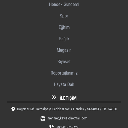
Hendek Gündemi
Spor
Eğitim
Sağlık
Magazin
Siyaset
Röportajlarımız
Hayata Dair
İLETIŞIM
Başpınar Mh. Kemalpaşa Caddesi No: 4 Hendek / SAKARYA / TR - 54300
mehmet_kavis@hotmail.com
+905058753422