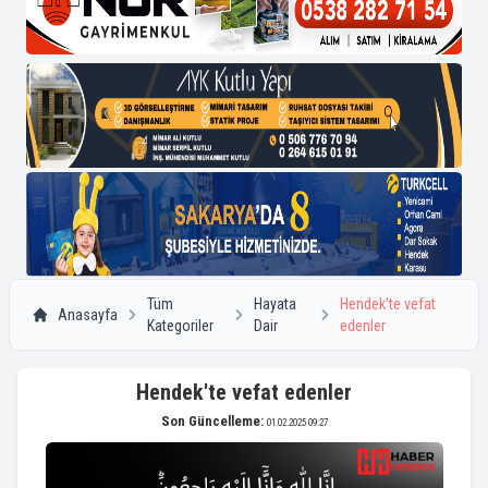
Tüm
Hayata
Hendek'te vefat
Anasayfa
Kategoriler
Dair
edenler
Hendek'te vefat edenler
Son Güncelleme:
01.02.2025 09:27