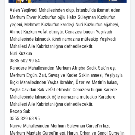
Aslen Yeşilvadi Mahallesinden olup, İstanbul’da ikamet eden
Merhum Enver Kuzkun’un oğlu Hafız Süleyman Kuzkun’un
yeğeni, Mehmet Kuzkun’un kardeşi Nuri Kuzkun’un ağabeyi,
Ahmet Kuzkun vefat etmiştir.
Cenazesi bugün Yeşilvadi
Mahallesinde kılınacak ikindi namazına müteakip Yeşilvadi
Mahallesi Aile Kabristanlığına defnedilecektir.
Nuri Kuzkun
0535 602 99 54
Karadere Mahallesinden Merhum Atrışba Sadık Sak’ın eşi,
Merhum Ergün, Zait, Savaş ve Kader Sak’ın annesi, Yeşilyayla
Bıçkı Mahallesinden Yaşba İbrahim, Özer ve Metin’in halası,
Yaşha Cavidan Sak vefat etmiştir.
Cenazesi bugün Karede
Mahallesinde kılınacak öğle namazına müteakip Karadere
Mahallesi Aile Kabristanlığına defnedilecektir.
Recep Sak
0555 329 63 95
Nuriye Mahallesinden Merhum Süleyman Gürsel’in kızı,
Merhum Mustafa Gürsel’in eşi, Harun, Orhan ve Şenol Gürsel’in