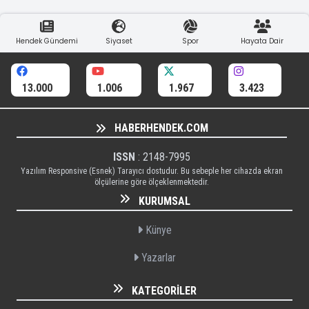
Hendek Gündemi
Siyaset
Spor
Hayata Dair
13.000
1.006
1.967
3.423
HABERHENDEK.COM
ISSN
: 2148-7995
Yazılım Responsive (Esnek) Tarayıcı dostudur. Bu sebeple her cihazda ekran
ölçülerine göre ölçeklenmektedir.
KURUMSAL
Künye
Yazarlar
KATEGORILER