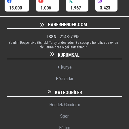
13.000
1.006
1.967
3.423
HABERHENDEK.COM
ISSN
: 2148-7995
Yazılım Responsive (Esnek) Tarayıcı dostudur. Bu sebeple her cihazda ekran
ölçülerine göre ölçeklenmektedir.
KURUMSAL
Künye
Yazarlar
KATEGORILER
Hendek Gündemi
Spor
Eğitim