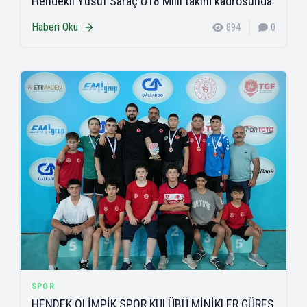
Hendekli Yusuf Saraç U18 Milli takım kadrosunda
Haberi Oku
894
0
SPOR
HENDEK OLİMPİK SPOR KULÜBÜ MİNİKLER GÜREŞ