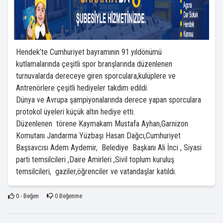
Hendek’te Cumhuriyet bayramının 91.yıldönümü
kutlamalarında çeşitli spor branşlarında düzenlenen
turnuvalarda dereceye giren sporculara,kulüplere ve
Antrenörlere çeşitli hediyeler takdim edildi.
Dünya ve Avrupa şampiyonalarında derece yapan sporculara
protokol üyeleri küçük altın hediye etti.
Düzenlenen törene Kaymakam Mustafa Ayhan,Garnizon
Komutanı Jandarma Yüzbaşı Hasan Dağcı,Cumhuriyet
Başsavcısı Adem Aydemir, Belediye Başkanı Ali İnci , Siyasi
parti temsilcileri ,Daire Amirleri ,Sivil toplum kuruluş
temsilcileri, gaziler,öğrenciler ve vatandaşlar katıldı.
0
- Beğen
0
Beğenme