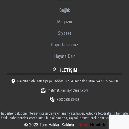
Sağlık
Magazin
Siyaset
Röportajlarımız
Hayata Dair
İLETIŞIM
Başpınar Mh. Kemalpaşa Caddesi No: 4 Hendek / SAKARYA / TR - 54300
mehmet_kavis@hotmail.com
+905058753422
haberhendek.com internet sitesinde yayınlanan yazı, haber, video ve fotoğrafların her türlü
hakkı haberhendek.com'a aittir. İzin alınmadan, kaynak gösterilerek dahi iktibas edilemez
© 2023 Tüm Hakları Saklıdır -
Haber
Hendek