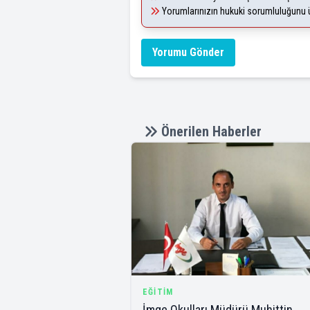
Yorumlarınızın hukuki sorumluluğunu üst
Yorumu Gönder
Önerilen Haberler
EĞITIM
İmge Okulları Müdürü Muhittin