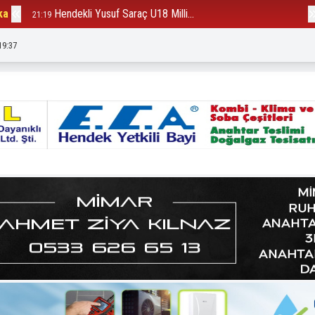
ka
Hendekli Yusuf Saraç U18 Milli...
B
21:19
12:23
19:38