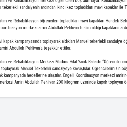
tim ve Rehabilitasyon merkezi öğrencileri boş durmuyor. Rehabilitasyon 
ı tekerlekli sandalyenin ardından ikinci kez topladıkları mavi kapaklar ile T
tim ve Rehabilitasyon öğrencileri topladıkları mavi kapakları Hendek Be
 Koordinasyon merkezi amiri Abdullah Pehlivan teslim aldığı kapakların ar
i kapak kampanyasında toplayarak aldıkları Manuel tekerlekli sandalye öğ
miri Abdullah Pehlivan’a teşekkür ettiler.
tim ve Rehabilitasyon Merkezi Müdürü Hilal Yanık Bahadır “Öğrencilerimiz
toplayarak Manuel Tekerlekli sandalyeye kavuştular. Öğrencilerimizin bö
k kampanyada hedeflerine ulaştılar. Engelli Koordinasyon merkezi amiri
erkezi Amiri Abdullah Pehlivan 200 kilogram üzerinde kapak toplayan öğre