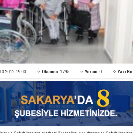
10.2012 19:00
✧
Okunma
: 1795
✧
Yorum
: 0
✧
Yazı Bo