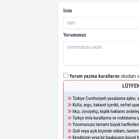
İsim
Yorumunuz
Yorum yazma kurallarını
okudum ve
LÜTFEN
Türkiye Cumhuriyeti yasalarına aykırı
Küfür, argo, hakaret içerikli, nefret u
Irkçı, cinsiyetçi, kişilik haklarını zede
Türkçe imla kurallarına ve noktalama i
Yorumunuzu tamamı büyük harflerden 
Gizli veya açık biçimde reklam, tanıtı
Kendinizin veya bir başkasının kişisel b