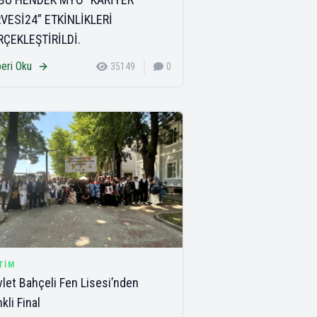
RVESİ24” ETKİNLİKLERİ
RÇEKLEŞTİRİLDİ.
eri Oku
35149
0
TIM
let Bahçeli Fen Lisesi’nden
kli Final