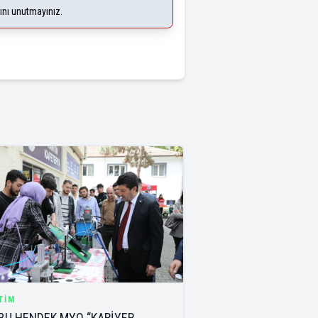
ğını unutmayınız.
TIM
BU HENDEK MYO “KARİYER