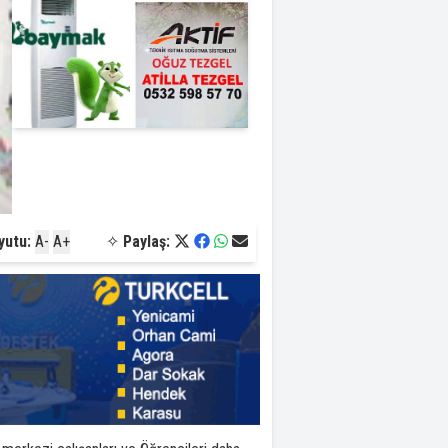
yutu:
A-
A+
✧
Paylaş: