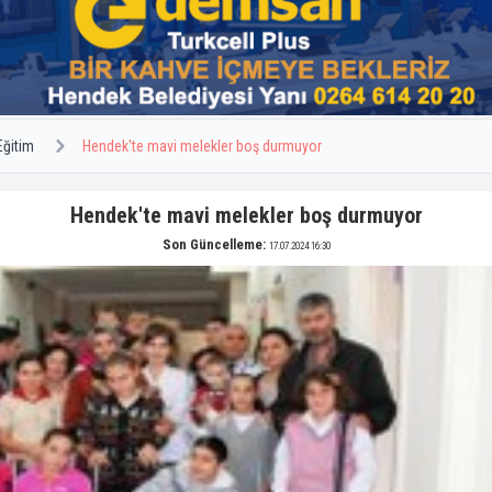
Eğitim
Hendek'te mavi melekler boş durmuyor
Hendek'te mavi melekler boş durmuyor
Son Güncelleme:
17.07.2024 16:30