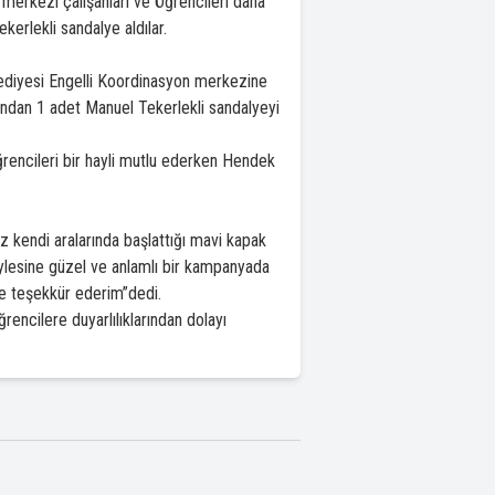
merkezi çalışanları ve Öğrencileri daha
ekerlekli sandalye aldılar.
lediyesi Engelli Koordinasyon merkezine
dından 1 adet Manuel Tekerlekli sandalyeyi
rencileri bir hayli mutlu ederken Hendek
 kendi aralarında başlattığı mavi kapak
ylesine güzel ve anlamlı bir kampanyada
ne teşekkür ederim”dedi.
ncilere duyarlılıklarından dolayı