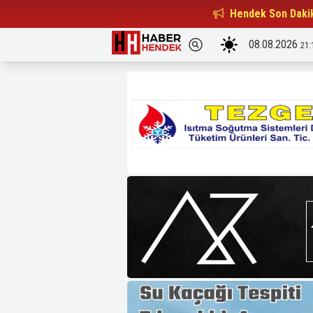
Beşiktaşlılar Derneği Başkanı...
Hendek Son Daki
15:32
08.08.2026
21: