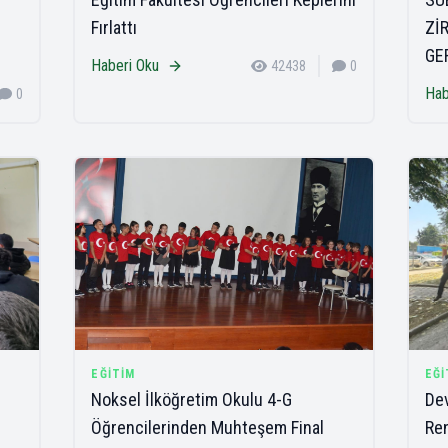
Fırlattı
Zİ
GE
Haberi Oku
42438
0
Hab
0
EĞITIM
EĞI
Noksel İlköğretim Okulu 4-G
Dev
Öğrencilerinden Muhteşem Final
Ren