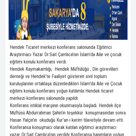
Hendek Ticaret merkezi konferans salonunda Eğitimci
Araştırmacı Yazar Dr.Sait Çamlıca’nın İslam’da Aile ve çocuk
eğitimi konulu konferans verdi.
Hendek Kaymakamlığı, Hendek Müftülüğü , Din görevlileri
derneği ve Hendek’te Faaliyet gösteren sivil toplum
kuruluşlarının ortaklaşa düzenledikleri İslam’da Aile ve Çocuk
eğitimi konulu konferans yoğun katılımla Hendek ticaret
merkezi konferans salonunda yapıldı.
Konferans istiklal marşının okunmasıyla başladı. Hendek ilçe
Müftüsü Abdurrahman Şahin’in teşekkür konuşmasından sonra
Hasan Yalçın’ın okuduğu Kur’an-ı kerim tilavetiyle devam etti.
Konferansa konuşmacı olarak katılan eğitimci araştırmacı
yazar Dr.Sait Çamlıca’nın verdiği Konferansa hanımların yoğun