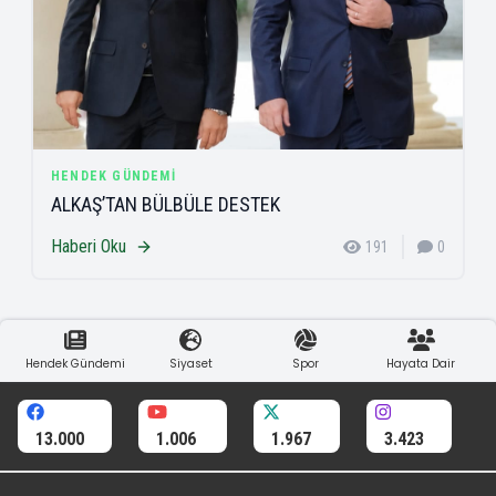
HENDEK GÜNDEMI
ALKAŞ’TAN BÜLBÜLE DESTEK
Haberi Oku
191
0
Hendek Gündemi
Siyaset
Spor
Hayata Dair
13.000
1.006
1.967
3.423