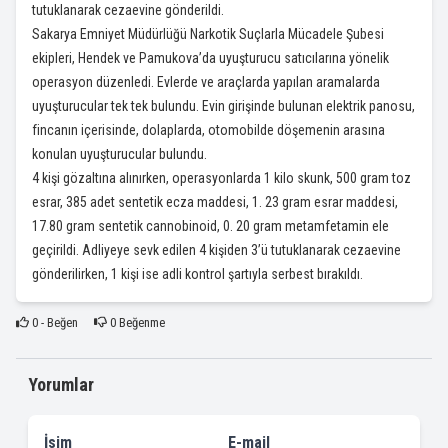
tutuklanarak cezaevine gönderildi.
Sakarya Emniyet Müdürlüğü Narkotik Suçlarla Mücadele Şubesi
ekipleri, Hendek ve Pamukova’da uyuşturucu satıcılarına yönelik
operasyon düzenledi. Evlerde ve araçlarda yapılan aramalarda
uyuşturucular tek tek bulundu. Evin girişinde bulunan elektrik panosu,
fincanın içerisinde, dolaplarda, otomobilde döşemenin arasına
konulan uyuşturucular bulundu.
4 kişi gözaltına alınırken, operasyonlarda 1 kilo skunk, 500 gram toz
esrar, 385 adet sentetik ecza maddesi, 1. 23 gram esrar maddesi,
17.80 gram sentetik cannobinoid, 0. 20 gram metamfetamin ele
geçirildi. Adliyeye sevk edilen 4 kişiden 3’ü tutuklanarak cezaevine
gönderilirken, 1 kişi ise adli kontrol şartıyla serbest bırakıldı.
0
- Beğen
0
Beğenme
Yorumlar
İsim
E-mail