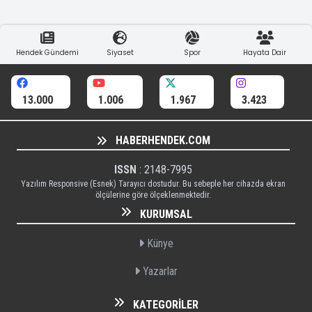
Hendek Gündemi
Siyaset
Spor
Hayata Dair
13.000
1.006
1.967
3.423
HABERHENDEK.COM
ISSN
: 2148-7995
Yazılım Responsive (Esnek) Tarayıcı dostudur. Bu sebeple her cihazda ekran
ölçülerine göre ölçeklenmektedir.
KURUMSAL
Künye
Yazarlar
KATEGORILER