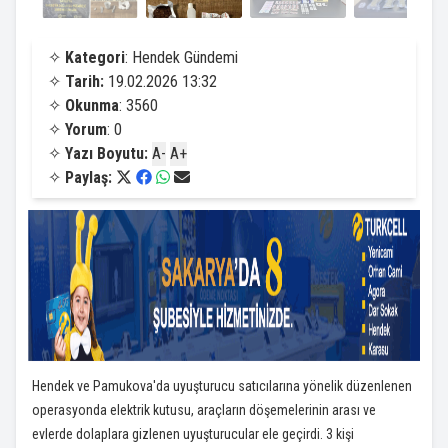
✧
Kategori
: Hendek Gündemi
✧
Tarih:
19.02.2026 13:32
✧
Okunma
: 3560
✧
Yorum
: 0
✧
Yazı Boyutu:
A-
A+
✧
Paylaş:
Hendek ve Pamukova'da uyuşturucu satıcılarına yönelik düzenlenen
operasyonda elektrik kutusu, araçların döşemelerinin arası ve
evlerde dolaplara gizlenen uyuşturucular ele geçirdi. 3 kişi