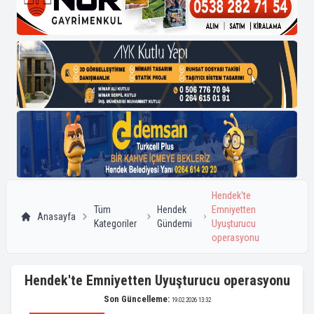
Hendek'te
Tüm
Hendek
Emniyetten
Anasayfa
Kategoriler
Gündemi
Uyuşturucu
operasyonu
Hendek'te Emniyetten Uyuşturucu operasyonu
Son Güncelleme:
19.02.2026 13:32