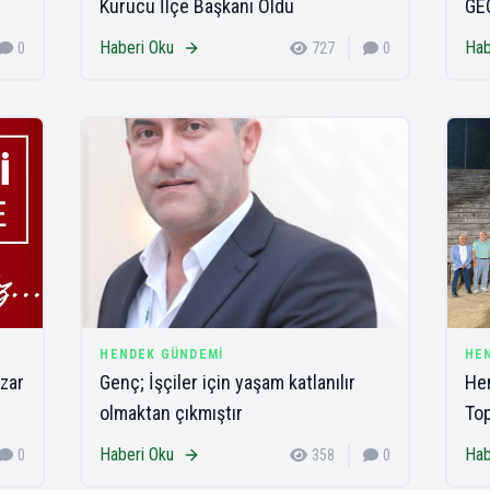
Kurucu İlçe Başkanı Oldu
GE
Haberi Oku
Hab
0
727
0
HENDEK GÜNDEMI
HE
zar
Genç; İşçiler için yaşam katlanılır
Hen
olmaktan çıkmıştır
Top
Haberi Oku
Hab
0
358
0