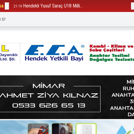
ka
Hendekli Yusuf Saraç U18 Milli...
B
21:19
12:23
1:58