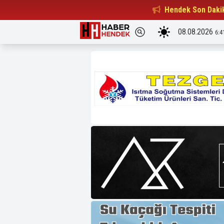
Beşiktaşlılar Derneği Başkanı...
Hendek Son Daki
15:32
08.08.2026
6:4