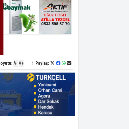
Boyutu:
A-
A+
✧
Paylaş: