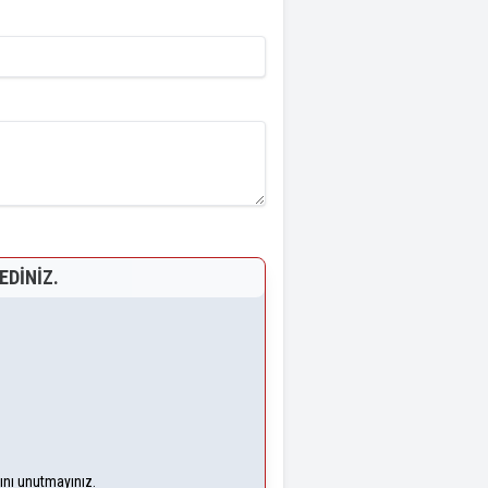
EDINIZ.
ğını unutmayınız.