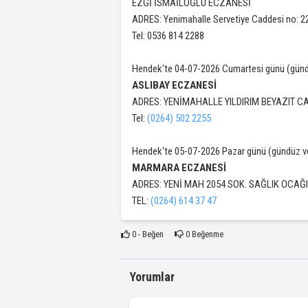
EZGİ İSMAİLOĞLU ECZANESİ
ADRES: Yenimahalle Servetiye Caddesi no:
Tel: 0536 814 2288
Hendek'te 04-07-2026 Cumartesi günü (günd
ASLIBAY ECZANESİ
ADRES: YENİMAHALLE YILDIRIM BEYAZIT C
Tel:
(0264) 502 2255
Hendek'te 05-07-2026 Pazar günü (gündüz 
MARMARA ECZANESİ
ADRES: YENİ MAH 2054 SOK. SAĞLIK OCAĞI
TEL:
(0264) 614 37 47
0
- Beğen
0
Beğenme
Yorumlar