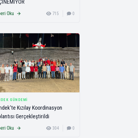
ÇİNEMİYOR
eri Oku
715
0
NDEK GÜNDEMI
dek'te Kızılay Koordinasyon
lantısı Gerçekleştirildi
eri Oku
304
0