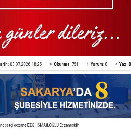
arih:
03.07.2026 18:25
✧
Okunma
: 751
✧
Yorum
: 0
✧
Yazı 
 nöbetçi eczane EZGİ İSMAİLOĞLU Eczanesidir.