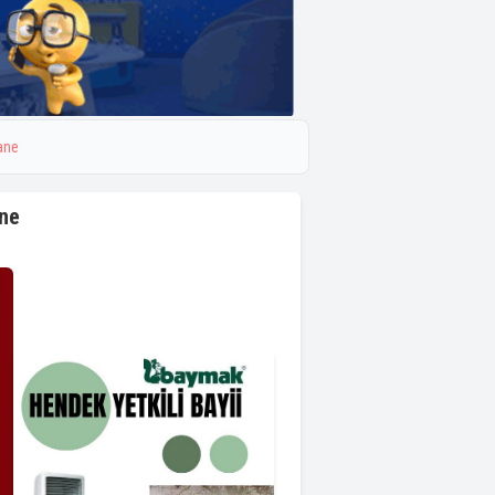
ane
ane