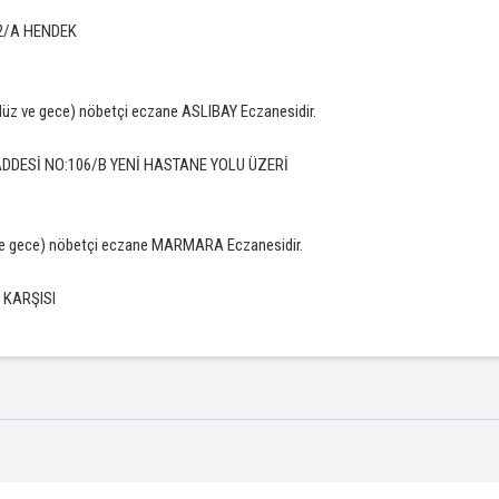
 22/A HENDEK
üz ve gece) nöbetçi eczane ASLIBAY Eczanesidir.
ADDESİ NO:106/B YENİ HASTANE YOLU ÜZERİ
ve gece) nöbetçi eczane MARMARA Eczanesidir.
 KARŞISI