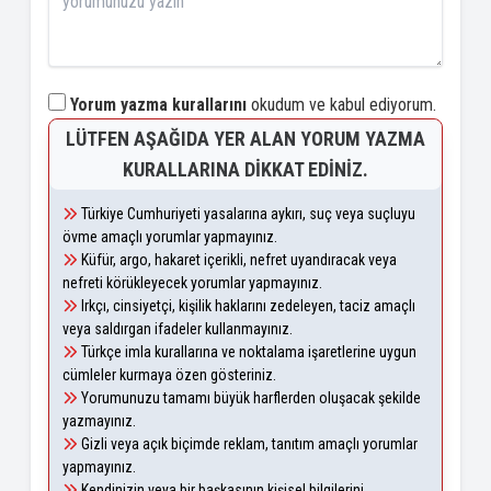
Yorum yazma kurallarını
okudum ve kabul ediyorum.
LÜTFEN AŞAĞIDA YER ALAN YORUM YAZMA
KURALLARINA DIKKAT EDINIZ.
Türkiye Cumhuriyeti yasalarına aykırı, suç veya suçluyu
övme amaçlı yorumlar yapmayınız.
Küfür, argo, hakaret içerikli, nefret uyandıracak veya
nefreti körükleyecek yorumlar yapmayınız.
Irkçı, cinsiyetçi, kişilik haklarını zedeleyen, taciz amaçlı
veya saldırgan ifadeler kullanmayınız.
Türkçe imla kurallarına ve noktalama işaretlerine uygun
cümleler kurmaya özen gösteriniz.
Yorumunuzu tamamı büyük harflerden oluşacak şekilde
yazmayınız.
Gizli veya açık biçimde reklam, tanıtım amaçlı yorumlar
yapmayınız.
Kendinizin veya bir başkasının kişisel bilgilerini