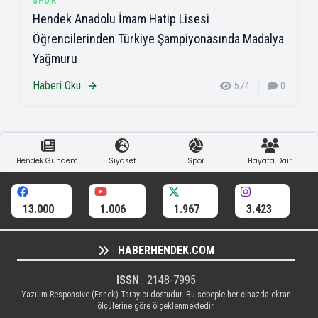
SPOR
Hendek Anadolu İmam Hatip Lisesi
Öğrencilerinden Türkiye Şampiyonasında Madalya
Yağmuru
Haberi Oku
574
0
Hendek Gündemi
Siyaset
Spor
Hayata Dair
13.000
1.006
1.967
3.423
HABERHENDEK.COM
ISSN
: 2148-7995
Yazılım Responsive (Esnek) Tarayıcı dostudur. Bu sebeple her cihazda ekran
ölçülerine göre ölçeklenmektedir.