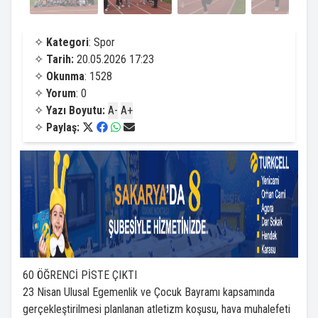
✧
Kategori
: Spor
✧
Tarih:
20.05.2026 17:23
✧
Okunma
: 1528
✧
Yorum
: 0
✧
Yazı Boyutu:
A-
A+
✧
Paylaş:
60 ÖĞRENCİ PİSTE ÇIKTI
23 Nisan Ulusal Egemenlik ve Çocuk Bayramı kapsamında
gerçekleştirilmesi planlanan atletizm koşusu, hava muhalefeti