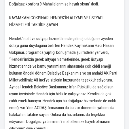
Doğalgaz konforu 9 Mahallelerimize hayırlı olsun” dedi.
KAYMAKAM GÖKPINAR: HENDEK’İN ALTYAPI VE ÜSTYAPI
HİZMETLERİ TAKDİRE ŞAYAN
Hendek'in alt ve üstyapı hizmetlerinde gelmiş olduğu seviyeden
dolayı gurur duyduğunu belirten Hendek Kaymakamı Hacı Hasan
Gökpınar, programda yaptığı konuşmada şu ifadeler yer verdi,
“Hendek’imizin gerek altyapı hizmetlerinde, gerek üstyapı
hizmetlerinde ve kamu yatırımlarını almasında çok ciddi emeği
bulunan önceki dönem Belediye Başkanımız ve şu andaki AK Parti
Milletvekilimiz Ali İnci’ye sizlerin huzurunda teşekkür ediyorum.
Ayrıca Hendek Belediye Başkanımız İrfan Püsküllü de sağ olsun
uyum içerisinde Hendek için birlikte çalışıyoruz. Kendisi de çok
ciddi emek harcıyor. Hendek için bu doğalgaz hizmetinde de ciddi
emeği var. Yine AGDAŞ firmasının da bu zor dönemde yatırımı da
hakikaten takdire şayan. Onlara da huzurlarınızda teşekkür
ediyorum. Doğalgaz yatırımının 9 mahallemize hayırlı olmasını
diliyorum” diye konuştu.