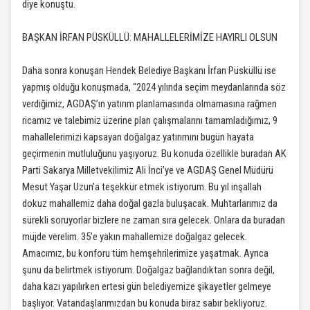
diye konuştu.
BAŞKAN İRFAN PÜSKÜLLÜ: MAHALLELERİMİZE HAYIRLI OLSUN
Daha sonra konuşan Hendek Belediye Başkanı İrfan Püsküllü ise
yapmış olduğu konuşmada, “2024 yılında seçim meydanlarında söz
verdiğimiz, AGDAŞ’ın yatırım planlamasında olmamasına rağmen
ricamız ve talebimiz üzerine plan çalışmalarını tamamladığımız, 9
mahallelerimizi kapsayan doğalgaz yatırımını bugün hayata
geçirmenin mutluluğunu yaşıyoruz. Bu konuda özellikle buradan AK
Parti Sakarya Milletvekilimiz Ali İnci’ye ve AGDAŞ Genel Müdürü
Mesut Yaşar Uzun’a teşekkür etmek istiyorum. Bu yıl inşallah
dokuz mahallemiz daha doğal gazla buluşacak. Muhtarlarımız da
sürekli soruyorlar bizlere ne zaman sıra gelecek. Onlara da buradan
müjde verelim. 35’e yakın mahallemize doğalgaz gelecek.
Amacımız, bu konforu tüm hemşehrilerimize yaşatmak. Ayrıca
şunu da belirtmek istiyorum. Doğalgaz bağlandıktan sonra değil,
daha kazı yapılırken ertesi gün belediyemize şikayetler gelmeye
başlıyor. Vatandaşlarımızdan bu konuda biraz sabır bekliyoruz.