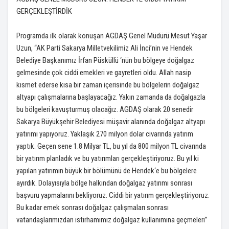
GERÇEKLEŞTİRDİK
Programda ilk olarak konuşan AGDAŞ Genel Müdürü Mesut Yaşar
Uzun, “AK Parti Sakarya Milletvekilimiz Ali İnci’nin ve Hendek
Belediye Başkanımız İrfan Püsküllü ‘nün bu bölgeye doğalgaz
gelmesinde çok ciddi emekleri ve gayretleri oldu. Allah nasip
kısmet ederse kısa bir zaman içerisinde bu bölgelerin doğalgaz
altyapı çalışmalarına başlayacağız. Yakın zamanda da doğalgazla
bu bölgeleri kavuşturmuş olacağız. AGDAŞ olarak 20 senedir
Sakarya Büyükşehir Belediyesi müşavir alanında doğalgaz altyapı
yatırımı yapıyoruz. Yaklaşık 270 milyon dolar civarında yatırım
yaptık. Geçen sene 1.8 Milyar TL, bu yıl da 800 milyon TL civarında
bir yatırım planladık ve bu yatırımları gerçekleştiriyoruz. Bu yıl ki
yapılan yatırımın büyük bir bölümünü de Hendek‘e bu bölgelere
ayırdık. Dolayısıyla bölge halkından doğalgaz yatırımı sonrası
başvuru yapmalarını bekliyoruz. Ciddi bir yatırım gerçekleştiriyoruz.
Bu kadar emek sonrası doğalgaz çalışmaları sonrası
vatandaşlarımızdan istirhamımız doğalgaz kullanımına geçmeleri”