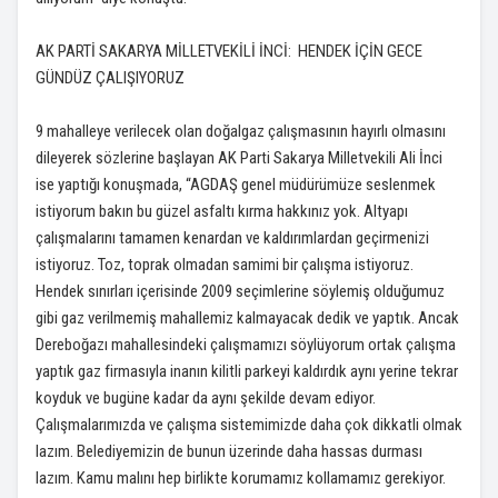
AK PARTİ SAKARYA MİLLETVEKİLİ İNCİ: HENDEK İÇİN GECE
GÜNDÜZ ÇALIŞIYORUZ
9 mahalleye verilecek olan doğalgaz çalışmasının hayırlı olmasını
dileyerek sözlerine başlayan AK Parti Sakarya Milletvekili Ali İnci
ise yaptığı konuşmada, “AGDAŞ genel müdürümüze seslenmek
istiyorum bakın bu güzel asfaltı kırma hakkınız yok. Altyapı
çalışmalarını tamamen kenardan ve kaldırımlardan geçirmenizi
istiyoruz. Toz, toprak olmadan samimi bir çalışma istiyoruz.
Hendek sınırları içerisinde 2009 seçimlerine söylemiş olduğumuz
gibi gaz verilmemiş mahallemiz kalmayacak dedik ve yaptık. Ancak
Dereboğazı mahallesindeki çalışmamızı söylüyorum ortak çalışma
yaptık gaz firmasıyla inanın kilitli parkeyi kaldırdık aynı yerine tekrar
koyduk ve bugüne kadar da aynı şekilde devam ediyor.
Çalışmalarımızda ve çalışma sistemimizde daha çok dikkatli olmak
lazım. Belediyemizin de bunun üzerinde daha hassas durması
lazım. Kamu malını hep birlikte korumamız kollamamız gerekiyor.