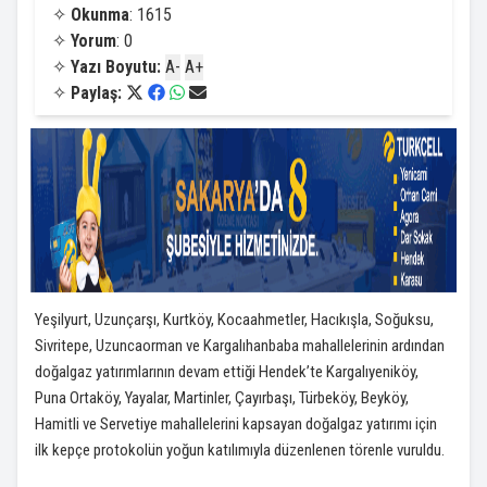
✧
Okunma
: 1615
✧
Yorum
: 0
✧
Yazı Boyutu:
A-
A+
✧
Paylaş:
Yeşilyurt, Uzunçarşı, Kurtköy, Kocaahmetler, Hacıkışla, Soğuksu,
Sivritepe, Uzuncaorman ve Kargalıhanbaba mahallelerinin ardından
doğalgaz yatırımlarının devam ettiği Hendek’te Kargalıyeniköy,
Puna Ortaköy, Yayalar, Martinler, Çayırbaşı, Türbeköy, Beyköy,
Hamitli ve Servetiye mahallelerini kapsayan doğalgaz yatırımı için
ilk kepçe protokolün yoğun katılımıyla düzenlenen törenle vuruldu.