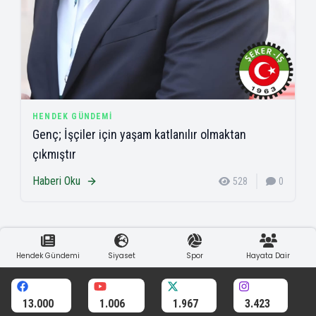
HENDEK GÜNDEMI
Genç; İşçiler için yaşam katlanılır olmaktan
çıkmıştır
Haberi Oku
528
0
Hendek Gündemi
Siyaset
Spor
Hayata Dair
13.000
1.006
1.967
3.423