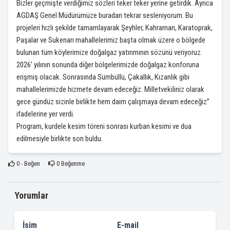
Bizler geçmişte verdiğimiz sözleri teker teker yerine getirdik. Ayrıca
AGDAŞ Genel Müdürümüze buradan tekrar sesleniyorum. Bu
projeleri hızlı şekilde tamamlayarak Şeyhler, Kahraman, Karatoprak,
Paşalar ve Sukenarı mahallelerimiz başta olmak üzere o bölgede
bulunan tüm köylerimize doğalgaz yatırımının sözünü veriyoruz.
2026’ yılının sonunda diğer bölgelerimizde doğalgaz konforuna
erişmiş olacak. Sonrasında Sümbüllü, Çakallık, Kızanlık gibi
mahallelerimizde hizmete devam edeceğiz. Milletvekiliniz olarak
gece gündüz sizinle birlikte hem daim çalışmaya devam edeceğiz”
ifadelerine yer verdi.
Program, kurdele kesim töreni sonrası kurban kesimi ve dua
edilmesiyle birlikte son buldu.
0
- Beğen
0
Beğenme
Yorumlar
İsim
E-mail