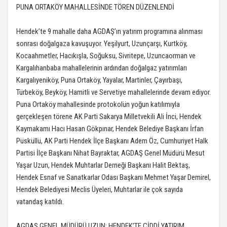
PUNA ORTAKÖY MAHALLESİNDE TÖREN DÜZENLENDİ
Hendek’te 9 mahalle daha AGDAŞ’ın yatırım programına alınması
sonrası doğalgaza kavuşuyor. Yeşilyurt, Uzunçarşı, Kurtköy,
Kocaahmetler, Hacıkışla, Soğuksu, Sivritepe, Uzuncaorman ve
Kargalıhanbaba mahallelerinin ardından doğalgaz yatırımları
Kargalıyeniköy, Puna Ortaköy, Yayalar, Martinler, Çayırbaşı,
Türbeköy, Beyköy, Hamitli ve Servetiye mahallelerinde devam ediyor.
Puna Ortaköy mahallesinde protokolün yoğun katılımıyla
gerçekleşen törene AK Parti Sakarya Milletvekili Ali İnci, Hendek
Kaymakamı Hacı Hasan Gökpınar, Hendek Belediye Başkanı İrfan
Püsküllü, AK Parti Hendek İlçe Başkanı Adem Öz, Cumhuriyet Halk
Partisi İlçe Başkanı Nihat Bayraktar, AGDAŞ Genel Müdürü Mesut
Yaşar Uzun, Hendek Muhtarlar Derneği Başkanı Halit Bektaş,
Hendek Esnaf ve Sanatkarlar Odası Başkanı Mehmet Yaşar Demirel,
Hendek Belediyesi Meclis Üyeleri, Muhtarlar ile çok sayıda
vatandaş katıldı.
AGDAŞ GENEL MÜDÜRÜ UZUN: HENDEK’TE CİDDİ YATIRIM