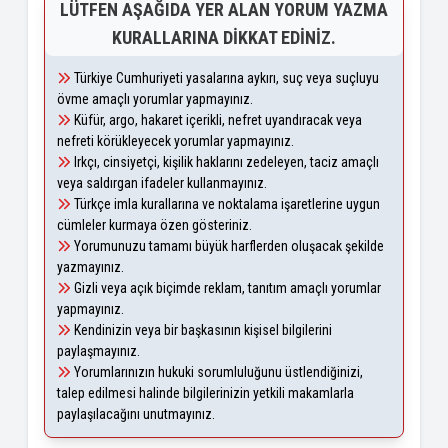
LÜTFEN AŞAĞIDA YER ALAN YORUM YAZMA
KURALLARINA DIKKAT EDINIZ.
Türkiye Cumhuriyeti yasalarına aykırı, suç veya suçluyu
övme amaçlı yorumlar yapmayınız.
Küfür, argo, hakaret içerikli, nefret uyandıracak veya
nefreti körükleyecek yorumlar yapmayınız.
Irkçı, cinsiyetçi, kişilik haklarını zedeleyen, taciz amaçlı
veya saldırgan ifadeler kullanmayınız.
Türkçe imla kurallarına ve noktalama işaretlerine uygun
cümleler kurmaya özen gösteriniz.
Yorumunuzu tamamı büyük harflerden oluşacak şekilde
yazmayınız.
Gizli veya açık biçimde reklam, tanıtım amaçlı yorumlar
yapmayınız.
Kendinizin veya bir başkasının kişisel bilgilerini
paylaşmayınız.
Yorumlarınızın hukuki sorumluluğunu üstlendiğinizi,
talep edilmesi halinde bilgilerinizin yetkili makamlarla
paylaşılacağını unutmayınız.