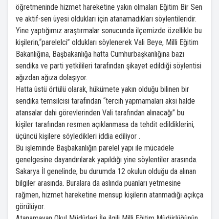
öğretmeninde hizmet hareketine yakın olmaları Eğitim Bir Sen
ve aktif-sen üyesi oldukları için atanamadıkları söylentileridir.
Yine yaptığımız araştırmalar sonucunda ilçemizde özellikle bu
kişilerin,“parelelci” oldukları söylenerek Vali Beye, Milli Eğitim
Bakanlığına, Başbakanlığa hatta Cumhurbaşkanlığına bazı
sendika ve parti yetkilileri tarafından şikayet edildiği söylentisi
ağızdan ağıza dolaşıyor.
Hatta üstü örtülü olarak, hükümete yakın olduğu bilinen bir
sendika temsilcisi tarafından “tercih yapmamaları aksi halde
atansalar dahi görevlerinden Vali tarafından alınacağı” bu
kişiler tarafından resmen açıklanmasa da tehdit edildiklerini,
üçüncü kişilere söyledikleri iddia ediliyor .
Bu işleminde Başbakanlığın parelel yapı ile mücadele
genelgesine dayandırılarak yapıldığı yine söylentiler arasında.
Sakarya İl genelinde, bu durumda 12 okulun olduğu da alınan
bilgiler arasında. Buralara da aslında puanları yetmesine
rağmen, hizmet hareketine mensup kişilerin atanmadığı açıkça
görülüyor.
Atanamayan Okul Müdürleri İle ilgili Milli Eğitim Müdürlüğünün