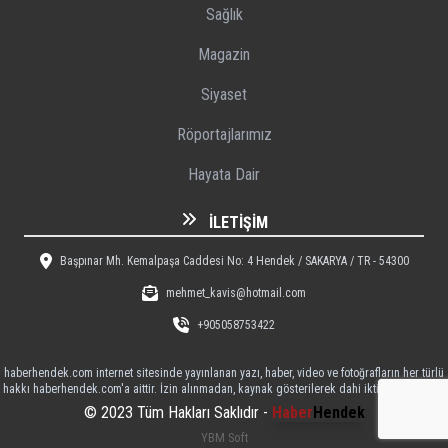
Sağlık
Magazin
Siyaset
Röportajlarımız
Hayata Dair
İLETIŞIM
Başpınar Mh. Kemalpaşa Caddesi No: 4 Hendek / SAKARYA / TR - 54300
mehmet_kavis@hotmail.com
+905058753422
haberhendek.com internet sitesinde yayınlanan yazı, haber, video ve fotoğrafların her türlü
hakkı haberhendek.com'a aittir. İzin alınmadan, kaynak gösterilerek dahi iktibas edilemez
© 2023 Tüm Hakları Saklıdır -
Haber
Hendek
YBM Soft