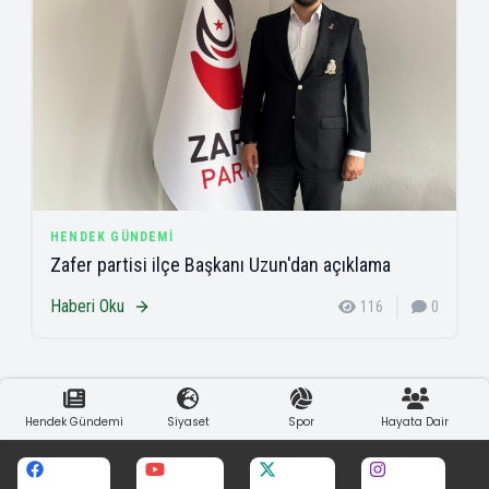
HENDEK GÜNDEMI
Zafer partisi ilçe Başkanı Uzun'dan açıklama
Haberi Oku
116
0
Hendek Gündemi
Siyaset
Spor
Hayata Dair