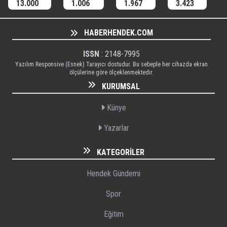
13.000
1.006
1.967
3.423
HABERHENDEK.COM
ISSN
: 2148-7995
Yazılım Responsive (Esnek) Tarayıcı dostudur. Bu sebeple her cihazda ekran
ölçülerine göre ölçeklenmektedir.
KURUMSAL
Künye
Yazarlar
KATEGORILER
Hendek Gündemi
Spor
Eğitim