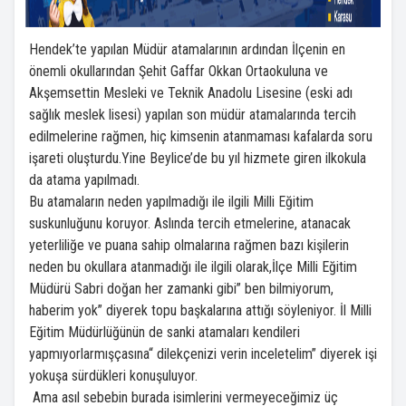
Hendek’te yapılan Müdür atamalarının ardından İlçenin en
önemli okullarından Şehit Gaffar Okkan Ortaokuluna ve
Akşemsettin Mesleki ve Teknik Anadolu Lisesine (eski adı
sağlık meslek lisesi) yapılan son müdür atamalarında tercih
edilmelerine rağmen, hiç kimsenin atanmaması kafalarda soru
işareti oluşturdu.Yine Beylice’de bu yıl hizmete giren ilkokula
da atama yapılmadı.
Bu atamaların neden yapılmadığı ile ilgili Milli Eğitim
suskunluğunu koruyor. Aslında tercih etmelerine, atanacak
yeterliliğe ve puana sahip olmalarına rağmen bazı kişilerin
neden bu okullara atanmadığı ile ilgili olarak,İlçe Milli Eğitim
Müdürü Sabri doğan her zamanki gibi” ben bilmiyorum,
haberim yok” diyerek topu başkalarına attığı söyleniyor. İl Milli
Eğitim Müdürlüğünün de sanki atamaları kendileri
yapmıyorlarmışçasına“ dilekçenizi verin inceletelim” diyerek işi
yokuşa sürdükleri konuşuluyor.
Ama asıl sebebin burada isimlerini vermeyeceğimiz üç