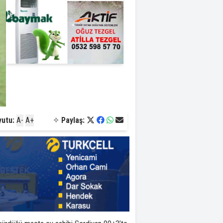
yutu:
A-
A+
✧
Paylaş: