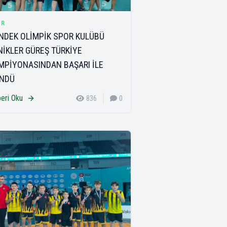
OR
NDEK OLİMPİK SPOR KULÜBÜ
NİKLER GÜREŞ TÜRKİYE
MPİYONASINDAN BAŞARI İLE
NDÜ
eri Oku
836
0