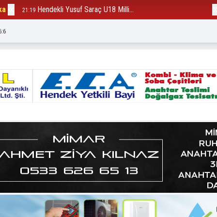
ka
Hendekli Yusuf Saraç U18 Milli...
B
21:19
12:23
6:8