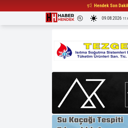
Beşiktaşlılar Derneği Başkanı...
Hendek Son Daki
15:32
09.08.2026
11: