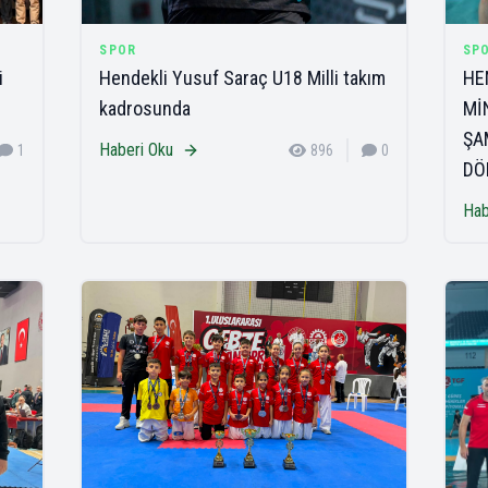
SPOR
SP
i
Hendekli Yusuf Saraç U18 Milli takım
HE
kadrosunda
Mİ
ŞA
Haberi Oku
1
896
0
DÖ
Hab