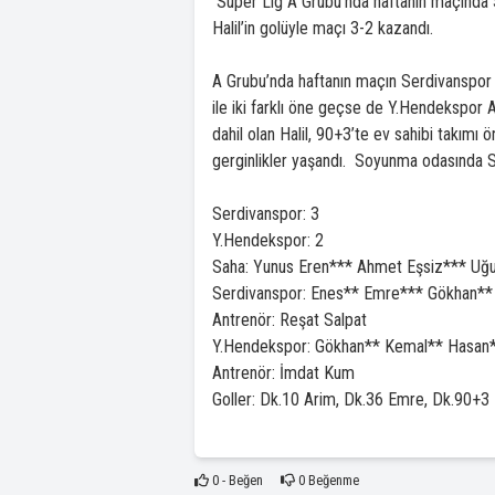
Süper Lig A Grubu’nda haftanın maçında S
Halil’in golüyle maçı 3-2 kazandı.
A Grubu’nda haftanın maçın Serdivanspor
ile iki farklı öne geçse de Y.Hendekspor
dahil olan Halil, 90+3’te ev sahibi takım
gerginlikler yaşandı. Soyunma odasında S
Serdivanspor: 3
Y.Hendekspor: 2
Saha: Yunus Eren*** Ahmet Eşsiz*** Uğu
Serdivanspor: Enes** Emre*** Gökhan** 
Antrenör: Reşat Salpat
Y.Hendekspor: Gökhan** Kemal** Hasan**
Antrenör: İmdat Kum
Goller: Dk.10 Arim, Dk.36 Emre, Dk.90+3 
0
- Beğen
0
Beğenme