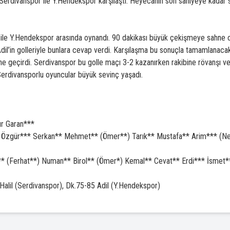
erdivanspor ile Y.Hendekspor karşılaştı. Heyecanın son saniyeye kadar
 ile Y.Hendekspor arasında oynandı. 90 dakikası büyük çekişmeye sahne 
 Adil’in golleriyle bunlara cevap verdi. Karşılaşma bu sonuçla tamamlana
ı öne geçirdi. Serdivanspor bu golle maçı 3-2 kazanırken rakibine rövanşı 
erdivansporlu oyuncular büyük sevinç yaşadı.
r Garan***
Özgür*** Serkan** Mehmet** (Ömer**) Tarık** Mustafa** Arim*** (Neyf
 (Ferhat**) Numan** Birol** (Ömer*) Kemal** Cevat** Erdi*** İsmet**
Halil (Serdivanspor), Dk.75-85 Adil (Y.Hendekspor)