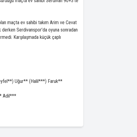
 sürdüğü maçta ev sahibi Serdivan 90+3’te
olan maçta ev sahibi takım Arim ve Cevat
cak derken Serdivanspor’da oyuna sonradan
vermedi. Karşılaşmada küçük çaplı
el**) Uğur** (Halil***) Faruk**
 Adil***