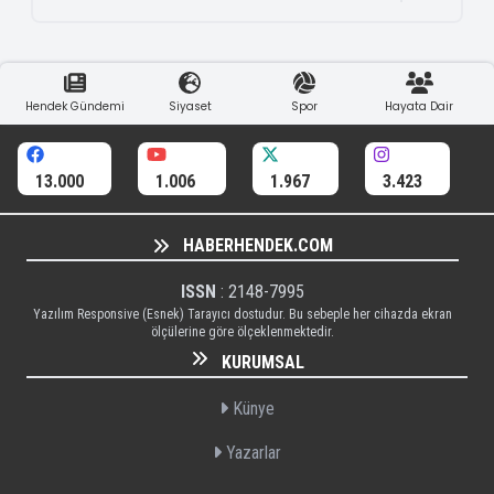
Hendek Gündemi
Siyaset
Spor
Hayata Dair
13.000
1.006
1.967
3.423
HABERHENDEK.COM
ISSN
: 2148-7995
Yazılım Responsive (Esnek) Tarayıcı dostudur. Bu sebeple her cihazda ekran
ölçülerine göre ölçeklenmektedir.
KURUMSAL
Künye
Yazarlar