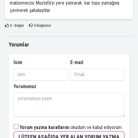
malzemecisi Mustafa’yı yere yatırarak kar topu yumağına
çevirerek şakalaştılar.
0
- Beğen
0
Beğenme
Yorumlar
İsim
E-mail
Yorumunuz
Yorum yazma kurallarını
okudum ve kabul ediyorum.
LÜTFEN AŞAĞIDA YER ALAN YORUM YAZMA