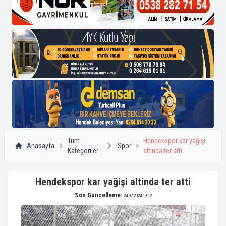
Tüm
Hendekspor kar yağişi
Anasayfa
Spor
Kategoriler
altinda ter atti
Hendekspor kar yağişi altinda ter atti
Son Güncelleme:
24.07.2024 19:12