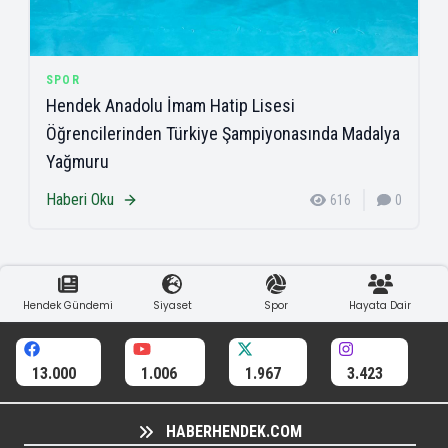
SPOR
Hendek Anadolu İmam Hatip Lisesi
Öğrencilerinden Türkiye Şampiyonasında Madalya
Yağmuru
Haberi Oku
616
0
Hendek Gündemi
Siyaset
Spor
Hayata Dair
13.000
1.006
1.967
3.423
HABERHENDEK.COM