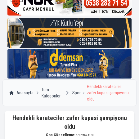
Hendekli karateciler
Tüm
Anasayfa
Spor
zafer kupasi şampiyonu
Kategoriler
oldu
Hendekli karateciler zafer kupasi şampiyonu
oldu
Son Güncelleme:
17.07.2024 10:38