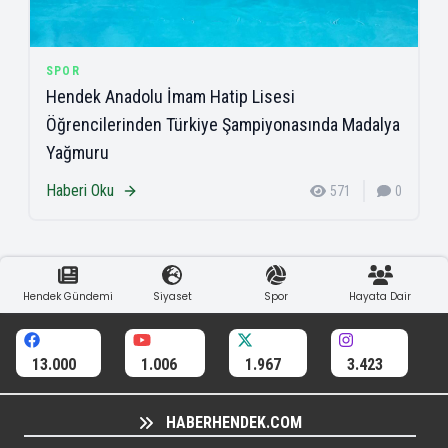
SPOR
Hendek Anadolu İmam Hatip Lisesi
Öğrencilerinden Türkiye Şampiyonasında Madalya
Yağmuru
Haberi Oku
571
0
Hendek Gündemi
Siyaset
Spor
Hayata Dair
13.000
1.006
1.967
3.423
HABERHENDEK.COM