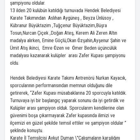
şampiyonu oldular.
13 ilden 20 kulübün katıldığı turnuvada Hendek Belediyesi
Karate Takımından Aslıhan Aygüneş , Beyza Ünlüsoy ,
Kübranur Büyüktazim ,Tuğçenur Büyüktazim,Büşra
Tosun,Nurcan Çiçek ,Doğan Ateş, Kerem Ali Zeren Altın
madalya alırken, Emine Göçlü,Okan Özşahin,Ayşenur Şahin ve
Ümit Atış ikinci, Emre Özen ve Ömer Beden üçüncülük
madalyası kazanarak kulüpler arası Zafer Kupası şampiyonu
oldu.
Hendek Belediyesi Karate Takımı Antrenörü Nurkan Kayacık,
sporcularının performansından memnun olduğunu dile
getirerek, “Zafer Kupası müsabaklarına 20 sporcuyla katıldık.
Turnuvaya iyi bir başlangıç yaparak sonunu da iyi getirdik ve
Kulüpler arası şampiyon olduk. Sporcularım kendilerine olan
güvenimi boşa çıkarmayarak Zafer kupasında ilimizi ve
ilçemizi en güzel şekilde temsil ettiler ve şampiyon oldular ”
şeklinde konuştu.
Karate İl Temsilcisi Aykut Duman \"Çalışmaların karşılığını