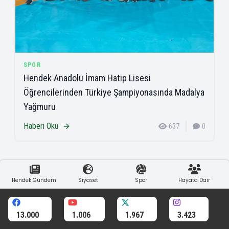
SPOR
Hendek Anadolu İmam Hatip Lisesi
Öğrencilerinden Türkiye Şampiyonasında Madalya
Yağmuru
Haberi Oku
637
0
Hendek Gündemi
Siyaset
Spor
Hayata Dair
13.000
1.006
1.967
3.423