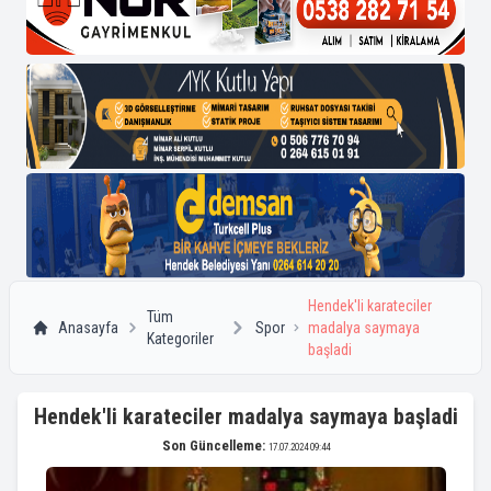
Hendek'li karateciler
Tüm
Anasayfa
Spor
madalya saymaya
Kategoriler
başladi
Hendek'li karateciler madalya saymaya başladi
Son Güncelleme:
17.07.2024 09:44