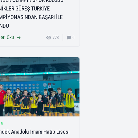
NİKLER GÜREŞ TÜRKİYE
MPİYONASINDAN BAŞARI İLE
NDÜ
eri Oku
778
0
OR
dek Anadolu İmam Hatip Lisesi