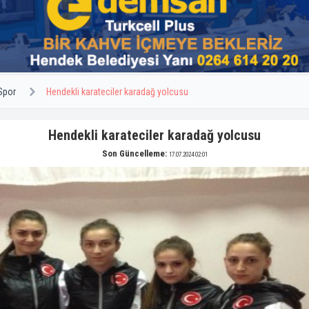
Spor
Hendekli karateciler karadağ yolcusu
Hendekli karateciler karadağ yolcusu
Son Güncelleme:
17.07.2024 02:01