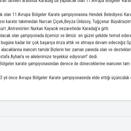
ran tarihleri arasında Karadağ’da yapılacak olan 11.Avrupa Bölgeler Kar
k olan 11.Avrupa Bölgeler Karate şampiyonasına Hendek Belediyesi Karate
yesi karate takımından Nurcan Çiçek,Beyza Ünlüsoy, Tuğçenur Büyüktazi
kurt ,Antrenörleri Nurkan Kayacık nezaretinde Karadağ’a gitti.
lacak olan şampiyonada ilçemizi ve ilimizi en güzel şekilde temsil ede
bugüne kadar bir çok başarıya imza attık ve atmaya devam edeceğiz.Spor
alacaklarına inancım tamdır.Bizlerin her zaman yanında olan ve destekle
tafa Ayhan’a ve ailelerimize teşekkür ediyorum” dedi.
Bölgeler karate şampiyonasından derece ile döneceklerine inancının tam 
 yıl önce Avrupa Bölgeler Karate şampiyonasında elde ettiği üçüncülük de