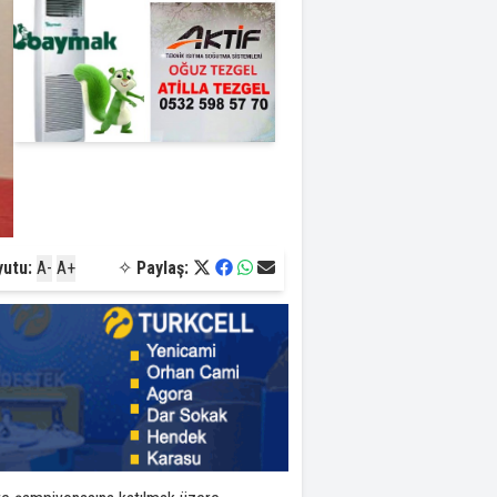
yutu:
A-
A+
✧
Paylaş: