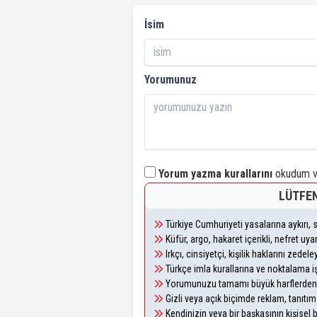
İsim
Yorumunuz
Yorum yazma kurallarını
okudum ve
LÜTFEN
Türkiye Cumhuriyeti yasalarına aykırı
Küfür, argo, hakaret içerikli, nefret u
Irkçı, cinsiyetçi, kişilik haklarını zede
Türkçe imla kurallarına ve noktalama i
Yorumunuzu tamamı büyük harflerden 
Gizli veya açık biçimde reklam, tanıtı
Kendinizin veya bir başkasının kişisel b