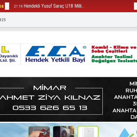
ka
Hendekli Yusuf Saraç U18 Milli...
B
21:19
12:23
8:28