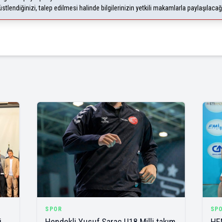
lendiğinizi, talep edilmesi halinde bilgilerinizin yetkili makamlarla paylaşılaca
SPOR
SP
i
Hendekli Yusuf Saraç U18 Milli takım
HE