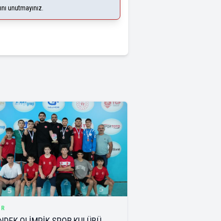
ğını unutmayınız.
OR
NDEK OLİMPİK SPOR KULÜBÜ