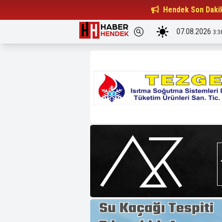
Beşiktaşlılar Derneği Başkanı...
Hendek Son Daki
15:32
07.08.2026
3:3