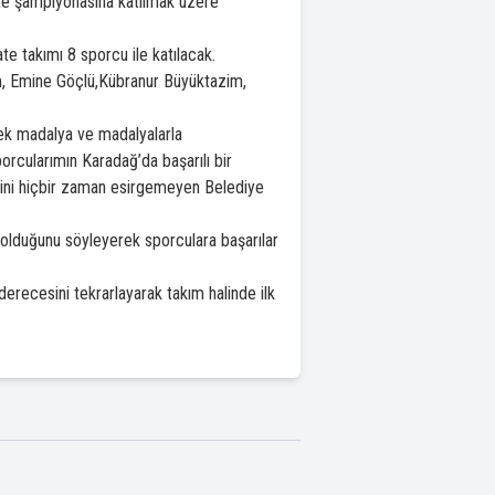
ate şampiyonasına katılmak üzere
 takımı 8 sporcu ile katılacak.
m, Emine Göçlü,Kübranur Büyüktazim,
rek madalya ve madalyalarla
cularımın Karadağ’da başarılı bir
rini hiçbir zaman esirgemeyen Belediye
olduğunu söyleyerek sporculara başarılar
recesini tekrarlayarak takım halinde ilk