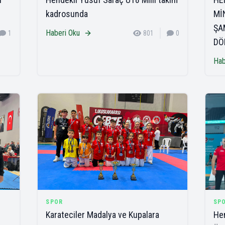
kadrosunda
Mİ
ŞA
Haberi Oku
1
801
0
DÖ
Hab
SPOR
SP
Karateciler Madalya ve Kupalara
Hen