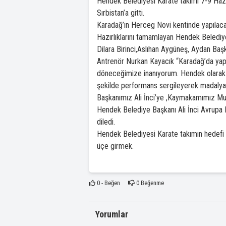
Hendek Belediyesi Karate takımı 7-9 Hazi
Sırbistan’a gitti.
Karadağ’ın Herceg Novi kentinde yapılaca
Hazırlıklarını tamamlayan Hendek Beledi
Dilara Birinci,Aslıhan Aygüneş, Aydan Baş
Antrenör Nurkan Kayacık “Karadağ’da yapı
döneceğimize inanıyorum. Hendek olarak 
şekilde performans sergileyerek madalya 
Başkanımız Ali İnci’ye ,Kaymakamımız Mus
Hendek Belediye Başkanı Ali İnci Avrupa 
diledi.
Hendek Belediyesi Karate takımın hedefi 3
üçe girmek.
0
- Beğen
0
Beğenme
Yorumlar